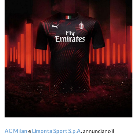
AC Milan
e
Limonta Sport S.p.A
.
annunciano il