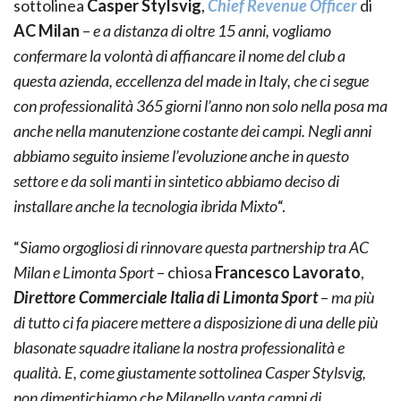
sottolinea
Casper Stylsvig
,
Chief Revenue Officer
di
AC Milan
–
e a distanza di oltre 15 anni, vogliamo
confermare la volontà di affiancare il nome del club a
questa azienda, eccellenza del made in Italy, che ci segue
con professionalità 365 giorni l’anno non solo nella posa ma
anche nella manutenzione costante dei campi. Negli anni
abbiamo seguito insieme l’evoluzione anche in questo
settore e da soli manti in sintetico abbiamo deciso di
installare anche la tecnologia ibrida Mixto
“.
“
Siamo orgogliosi di rinnovare questa partnership tra AC
Milan e Limonta Sport
– chiosa
Francesco Lavorato
,
Direttore Commerciale Italia di Limonta Sport
–
ma più
di tutto ci fa piacere mettere a disposizione di una delle più
blasonate squadre italiane la nostra professionalità e
qualità. E, come giustamente sottolinea Casper Stylsvig,
non dimentichiamo che Milanello vanta campi di