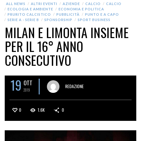
ALL NEWS
ALTRI EVENTI
AZIENDE
CALCIO
CALCIO
ECOLOGIA E AMBIENTE
ECONOMIA E POLITICA
PRURITO CALCISTICO
PUBBLICITÀ
PUNTO E A CAPO
SERIE A - SERIE B
SPONSORSHIP
SPORT BUSINESS
MILAN E LIMONTA INSIEME
PER IL 16° ANNO
CONSECUTIVO
19
OTT
REDAZIONE
2019
0
1.6K
0