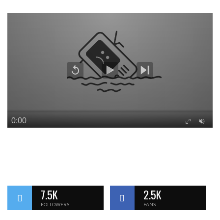
7.5K
2.5K
FOLLOWERS
FANS