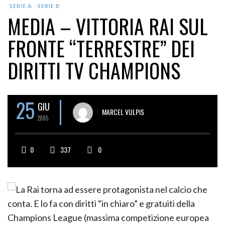
SERIE A - SERIE B
MEDIA – VITTORIA RAI SUL
FRONTE “TERRESTRE” DEI
DIRITTI TV CHAMPIONS
25
GIU
MARCEL VULPIS
2005
0
337
0
La Rai torna ad essere protagonista nel calcio che
conta. E lo fa con diritti “in chiaro” e gratuiti della
Champions League (massima competizione europea