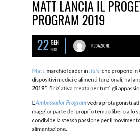
MATT LANCIA IL PROG
PROGRAM 2019
22
GEN
REDAZIONE
2019
Matt
, marchio leader in
Italia
che propone in G
dispositivi medici e alimenti funzionali, ha lanc
2019”,
l’iniziativa creata per tutti gli appassio
L’
Ambassador Program
vedrà protagonisti atl
maggior parte del proprio tempo libero allo s
condivide la stessa passione per il movimento
alimentazione.