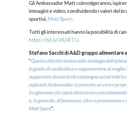
Gli Ambassador Matt coinvolgeranno, ispirera
immagini e video, condividendo i valori del bra
sportivi,
Matt Sport
.
Tutti gli interessati hanno la possibilità di ca
https://bit.ly/2A5RTLl
.
Stefano Sacchi di A&D gruppo alimentare e
“
Questa attività rientra nella strategia dell’azien
in grado di condividere e rappresentare al meglio i
supportato da una forte campagna social indirizzat
aspiranti Ambassador si presenta un vero e propri
Sceglieremo chi saprà dimostrare concretamente 
e, in generale, di benessere, oltre a promuovere e c
Matt Sport
”.