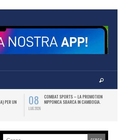
08
12
COMBAT SPORTS – LA PROMOTION
L
 A) PER UN
NIPPONICA SBARCA IN CAMBOGIA.
(2
AS
LUG 2026
LUG 2026