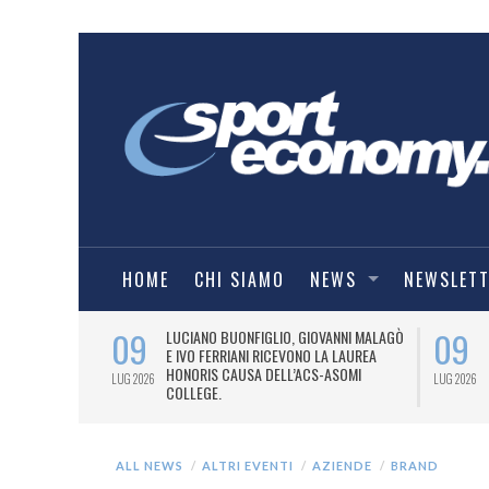
HOME
CHI SIAMO
NEWS
NEWSLET
09
09
PRESTI LA
LUCIANO BUONFIGLIO, GIOVANNI MALAGÒ
ELL’ASOMI
E IVO FERRIANI RICEVONO LA LAUREA
HONORIS CAUSA DELL’ACS-ASOMI
LUG 2026
LUG 2026
COLLEGE.
ALL NEWS
ALTRI EVENTI
AZIENDE
BRAND