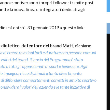
nno e motiveranno i propri follower tramite post,
nd e la nuova linea di integratori dedicati agli
ndidarsi entro il 31 gennaio 2019 a questo link:
 dietetico, detentore del brand Matt
, dichiara:
da di creare relazioni forti e durature con persone comuni
 valori del brand. Il lancio del Programma è stato
a a tutti gli appassionati di sport e benessere. Agli
o impegno, ricco di stimoli e tanto divertimento.
di diffondere comportamenti corretti in ambito sportivo
ondividere i valori dell’azienda e le tante iniziative di