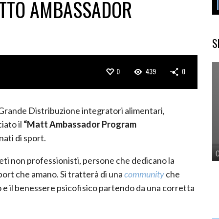
ETTO AMBASSADOR
S
0
439
0
rande Distribuzione integratori alimentari,
iato il
“Matt Ambassador Program
nati di sport.
eti non professionisti, persone che dedicano la
port che amano. Si tratterà di una
community
che
 e il benessere psicofisico partendo da una corretta