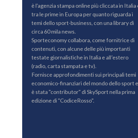
è l'agenzia stampa online più cliccata in Italia 
tra le prime in Europa per quanto riguarda i
temi dello sport-business, con una library di
circa 60 mila news.
Sporteconomy collabora, come fornitrice di
contenuti, con alcune delle più importanti
testate giornalistiche in Italia e all’estero
(radio, carta stampata e tv).
Fornisce approfondimenti sui principali temi
economico-finanziari del mondo dello sport 
è stata "contributor" di SkySport nella prima
edizione di "CodiceRosso".