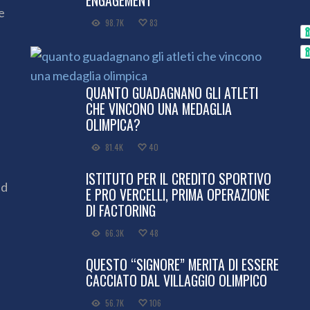
ENGAGEMENT”
e
98.7K
83
QUANTO GUADAGNANO GLI ATLETI
CHE VINCONO UNA MEDAGLIA
OLIMPICA?
81.4K
40
ISTITUTO PER IL CREDITO SPORTIVO
ed
E PRO VERCELLI, PRIMA OPERAZIONE
DI FACTORING
66.3K
48
QUESTO “SIGNORE” MERITA DI ESSERE
CACCIATO DAL VILLAGGIO OLIMPICO
56.7K
106