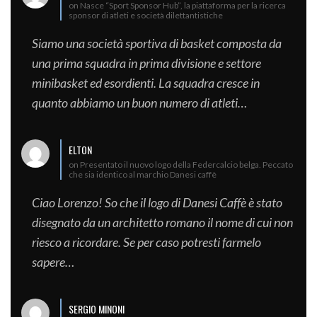
on Nasce “Sport Sponsor Hub”, la piattaforma per la ricerca
sponsor di atleti e società dilettantistiche
Siamo una società sportiva di basket composta da
una prima squadra in prima divisione e settore
minibasket ed esordienti. La squadra cresce in
quanto abbiamo un buon numero di atleti…
ELTON
on Presentato il nuovo logo della Federcalcio belga. Peccato
che sia identico al marchio Danesi caffè
Ciao Lorenzo! So che il logo di Danesi Caffè è stato
disegnato da un architetto romano il nome di cui non
riesco a ricordare. Se per caso potresti farmelo
sapere…
SERGIO MINONI