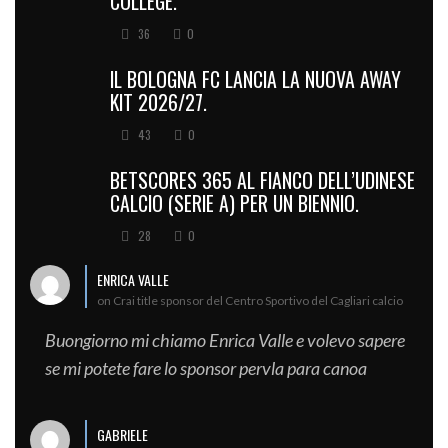
COLLEGE.
36
0
IL BOLOGNA FC LANCIA LA NUOVA AWAY
KIT 2026/27.
43
0
BETSCORES 365 AL FIANCO DELL’UDINESE
CALCIO (SERIE A) PER UN BIENNIO.
28
0
ENRICA VALLE
on Crai title sponsor del Centro Sportivo del Cagliari calcio
Buongiorno mi chiamo Enrica Valle e volevo sapere
se mi potete fare lo sponsor pervla para canoa
GABRIELE