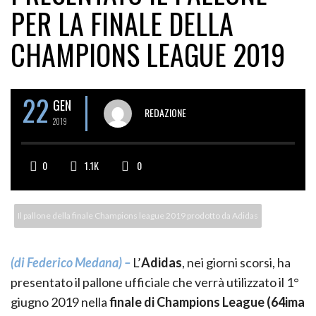
PER LA FINALE DELLA
CHAMPIONS LEAGUE 2019
22
GEN
REDAZIONE
2019
0
1.1K
0
Il pallone della finale Champions league 2019 prodotto da Adidas
(di Federico Medana) –
L’
Adidas
, nei giorni scorsi, ha
presentato il pallone ufficiale che verrà utilizzato il 1°
giugno 2019 nella
finale di Champions League (64ima