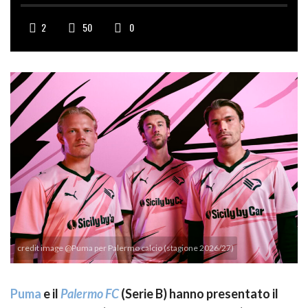
2
50
0
credit image @Puma per Palermo calcio (stagione 2026/27)
Puma
e il
Palermo FC
(Serie B) hanno presentato il