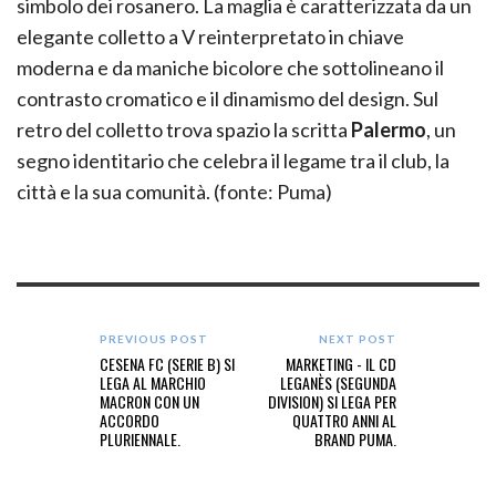
simbolo dei rosanero. La maglia è caratterizzata da un
elegante colletto a V reinterpretato in chiave
moderna e da maniche bicolore che sottolineano il
contrasto cromatico e il dinamismo del design. Sul
retro del colletto trova spazio la scritta
Palermo
, un
segno identitario che celebra il legame tra il club, la
città e la sua comunità. (fonte: Puma)
PREVIOUS POST
NEXT POST
CESENA FC (SERIE B) SI
MARKETING - IL CD
LEGA AL MARCHIO
LEGANÈS (SEGUNDA
MACRON CON UN
DIVISION) SI LEGA PER
ACCORDO
QUATTRO ANNI AL
PLURIENNALE.
BRAND PUMA.