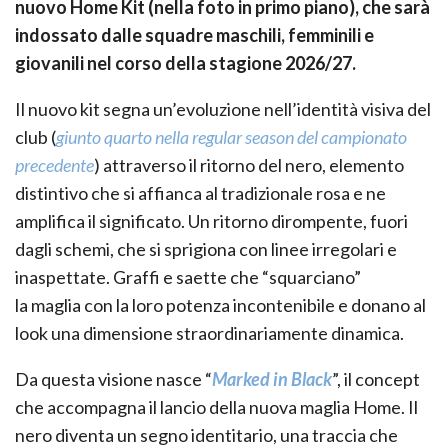
nuovo Home Kit (nella foto in primo piano), che sarà
indossato dalle squadre maschili, femminili e
giovanili nel corso della stagione 2026/27.
Il nuovo kit segna un’evoluzione nell’identità visiva del
club (
giunto quarto nella regular season del campionato
precedente
) attraverso il ritorno del nero, elemento
distintivo che si affianca al tradizionale rosa e ne
amplifica il significato. Un ritorno dirompente, fuori
dagli schemi, che si sprigiona con linee irregolari e
inaspettate. Graffi e saette che “squarciano”
la maglia con la loro potenza incontenibile e donano al
look una dimensione straordinariamente dinamica.
Da questa visione nasce “
Marked in Black
”, il concept
che accompagna il lancio della nuova maglia Home. Il
nero diventa un segno identitario, una traccia che