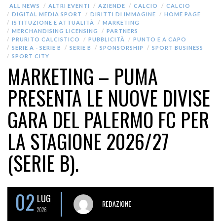
ALL NEWS
ALTRI EVENTI
AZIENDE
CALCIO
CALCIO
DIGITAL MEDIA SPORT
DIRITTI DI IMMAGINE
HOME PAGE
ISTITUZIONE E ATTUALITÀ
MARKETING
MERCHANDISING LICENSING
PARTNERS
PRURITO CALCISTICO
PUBBLICITÀ
PUNTO E A CAPO
SERIE A - SERIE B
SERIE B
SPONSORSHIP
SPORT BUSINESS
SPORT CITY
MARKETING – PUMA
PRESENTA LE NUOVE DIVISE
GARA DEL PALERMO FC PER
LA STAGIONE 2026/27
(SERIE B).
02
LUG
REDAZIONE
2026