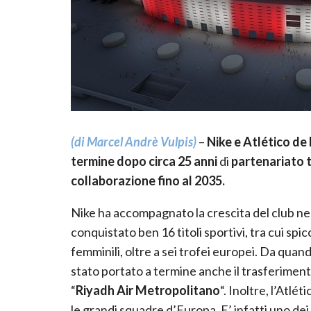
(di Marcel Andrè Vulpis)
–
Nike e Atlético de
termine dopo circa 25 anni
di
partenariato 
collaborazione fino al 2035.
Nike ha accompagnato la crescita del club negl
conquistato ben 16 titoli sportivi, tra cui sp
femminili, oltre a sei trofei europei. Da quan
stato portato a termine anche il trasferimen
“
Riyadh Air Metropolitano
“. Inoltre, l’Atlé
le grandi squadre d’Europa. E’ infatti uno dei