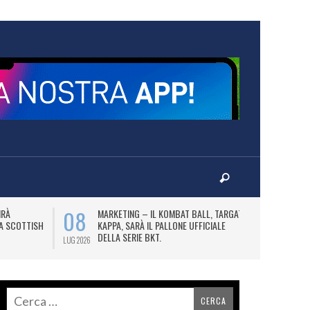
08
10
IRÀ
MARKETING – IL KOMBAT BALL, TARGATO
F
LA SCOTTISH
KAPPA, SARÀ IL PALLONE UFFICIALE
A
DELLA SERIE BKT.
LUG 2026
LUG 2026