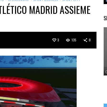
TLÉTICO MADRID ASSIEME
S
3
135
0