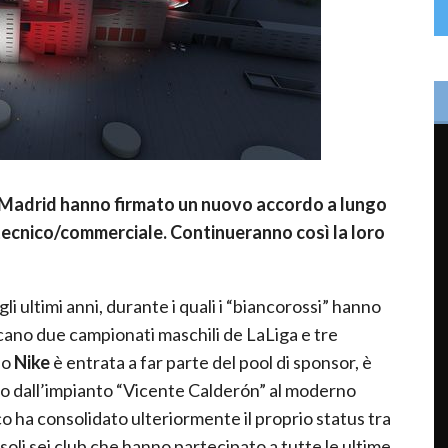
 Madrid
hanno firmato un nuovo accordo a lungo
tecnico/commerciale. Continueranno così la loro
i ultimi anni, durante i quali i “biancorossi” hanno
iccano due campionati maschili de LaLiga e tre
do
Nike
è entrata a far parte del pool di sponsor, è
to dall’impianto “Vicente Calderón” al moderno
tico ha consolidato ulteriormente il proprio status tra
 soli sei club che hanno partecipato a tutte le ultime