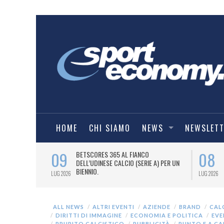
HOME
CHI SIAMO
NEWS
NEWSLET
09
08
 NUOVA AWAY
BETSCORES 365 AL FIANCO
DELL’UDINESE CALCIO (SERIE A) PER UN
BIENNIO.
LUG 2026
LUG 2026
ALL NEWS
ALTRI EVENTI
AZIENDE
BRAND
CAL
DIRITTI DI IMMAGINE
ECONOMIA E POLITICA
EVE
PRURITO CALCISTICO
PUBBLICITÀ
PUNTO E A C