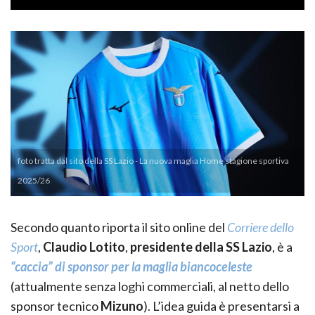
foto tratta dal sito della SS Lazio - La nuova maglia Home stagione sportiva
2025/26
Secondo quanto riporta il sito online del
Corriere dello
Sport
,
Claudio Lotito
,
presidente della SS Lazio
, è a
“caccia” di sponsor per la maglia biancoceleste
(attualmente senza loghi commerciali, al netto dello
sponsor tecnico
Mizuno
). L’idea guida è presentarsi a