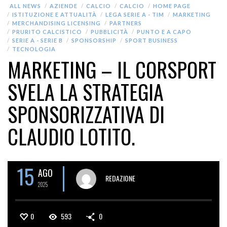
ALL NEWS
AZIENDE
CALCIO
CALCIO
HOME PAGE
ISTITUZIONE E ATTUALITÀ
LEGA SERIE A - TIM
MARKETING
MERCHANDISING LICENSING
PARTNERS
PRURITO CALCISTICO
PUBBLICITÀ
PUNTO E A CAPO
SERIE A - SERIE B
SPONSORSHIP
SPORT BUSINESS
TECNOLOGIA
MARKETING – IL CORSPORT
SVELA LA STRATEGIA
SPONSORIZZATIVA DI
CLAUDIO LOTITO.
15
AGO
REDAZIONE
2025
0
593
0