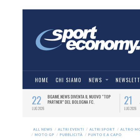
HOME
CHI SIAMO
NEWS
NEWSLET
22
21
I FILARMONICI
BGAME.NEWS DIVENTA IL NUOVO “TOP
 STAGIONE.
PARTNER” DEL BOLOGNA FC.
LUG 2026
LUG 2026
ALL NEWS
ALTRI EVENTI
ALTRI SPORT
ALTRO M
MOTO GP
PUBBLICITÀ
PUNTO E A CAPO