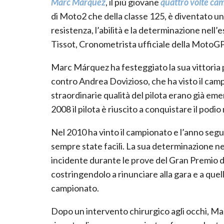
Marc Márquez
, il più giovane
quattro volte c
di Moto2 che della classe 125, è diventato u
resistenza, l’abilità e la determinazione nell’
Tissot, Cronometrista ufficiale della MotoGP
Marc Márquez ha festeggiato la sua vittoria 
contro Andrea Dovizioso, che ha visto il campi
straordinarie qualità del pilota erano già emer
2008 il pilota è riuscito a conquistare il podi
Nel 2010 ha vinto il campionato e l’anno seg
sempre state facili. La sua determinazione ne
incidente durante le prove del Gran Premio d
costringendolo a rinunciare alla gara e a que
campionato.
Dopo un intervento chirurgico agli occhi, M