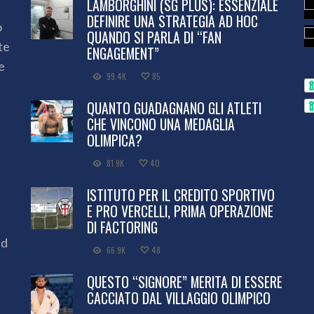
LAMBORGHINI (SG PLUS): ESSENZIALE
DEFINIRE UNA STRATEGIA AD HOC
o
QUANDO SI PARLA DI “FAN
te
ENGAGEMENT”
e
99.4K
85
QUANTO GUADAGNANO GLI ATLETI
CHE VINCONO UNA MEDAGLIA
OLIMPICA?
81.9K
40
ISTITUTO PER IL CREDITO SPORTIVO
E PRO VERCELLI, PRIMA OPERAZIONE
DI FACTORING
ed
66.9K
48
QUESTO “SIGNORE” MERITA DI ESSERE
CACCIATO DAL VILLAGGIO OLIMPICO