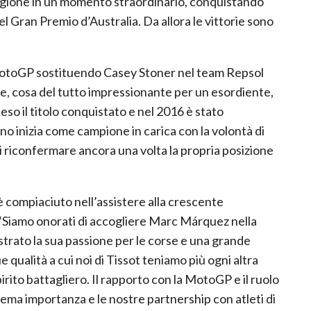
tagione in un momento straordinario, conquistando
 Gran Premio d’Australia. Da allora le vittorie sono
otoGP sostituendo Casey Stoner nel team Repsol
e, cosa del tutto impressionante per un esordiente,
so il titolo conquistato e nel 2016 è stato
inizia come campione in carica con la volontà di
 di riconfermare ancora una volta la propria posizione
i è compiaciuto nell’assistere alla crescente
: “Siamo onorati di accogliere Marc Márquez nella
trato la sua passione per le corse e una grande
qualità a cui noi di Tissot teniamo più ogni altra
irito battagliero. Il rapporto con la MotoGP e il ruolo
rema importanza e le nostre partnership con atleti di