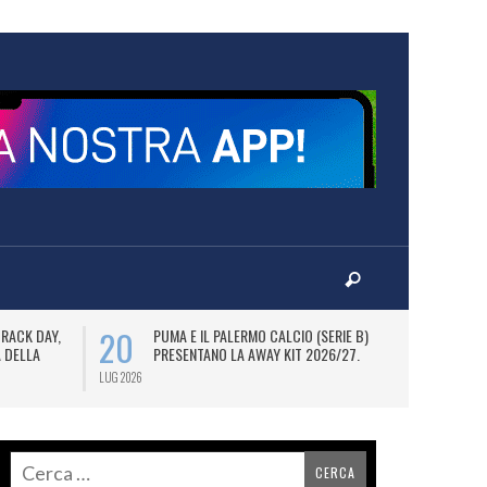
20
23
TRACK DAY,
PUMA E IL PALERMO CALCIO (SERIE B)
G
A DELLA
PRESENTANO LA AWAY KIT 2026/27.
2
PE
LUG 2026
LUG 2026