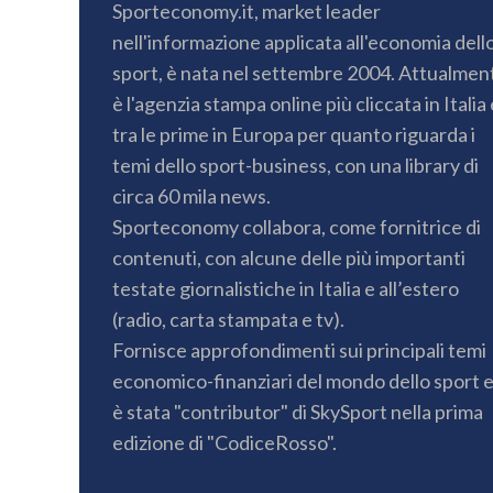
Sporteconomy.it, market leader
nell'informazione applicata all'economia dell
sport, è nata nel settembre 2004. Attualmen
è l'agenzia stampa online più cliccata in Italia 
tra le prime in Europa per quanto riguarda i
temi dello sport-business, con una library di
circa 60 mila news.
Sporteconomy collabora, come fornitrice di
contenuti, con alcune delle più importanti
testate giornalistiche in Italia e all’estero
(radio, carta stampata e tv).
Fornisce approfondimenti sui principali temi
economico-finanziari del mondo dello sport 
è stata "contributor" di SkySport nella prima
edizione di "CodiceRosso".