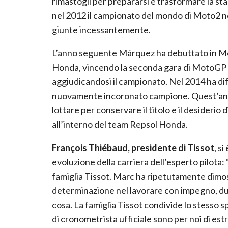
rimastogli per prepararsi e trasformare la s
nel 2012 il campionato del mondo di Moto2 nel
giunte incessantemente.
L’anno seguente Márquez ha debuttato in M
Honda, vincendo la seconda gara di MotoGP
aggiudicandosi il campionato. Nel 2014 ha dife
nuovamente incoronato campione. Quest’anno 
lottare per conservare il titolo e il desiderio
all’interno del team Repsol Honda.
François Thiébaud, presidente di Tissot
, s
evoluzione della carriera dell’esperto pilota
famiglia Tissot. Marc ha ripetutamente dimos
determinazione nel lavorare con impegno, due 
cosa. La famiglia Tissot condivide lo stesso sp
di cronometrista ufficiale sono per noi di est