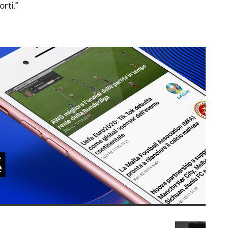
rti.”