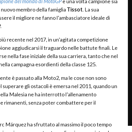
ampione del mondo di MotoGP
e una volta campione sia
n nuovo membro della famiglia
Tissot
. La sua
essere il migliore ne fanno l’ambasciatore ideale di
.
più recente nel 2017, in un’agitata competizione
one aggiudicarsi il traguardo nelle battute finali. Le
se nella fase iniziale della sua carriera, tanto che nel
o nella campagna esordienti della classe 125.
uente è passato alla Moto2, ma le cose non sono
l superare gli ostacoli è emersa nel 2011, quando un
ella Malesia ne ha interrotto l’allenamento
lle rimanenti, senza poter combattere per il
arc Márquez ha sfruttato al massimo il poco tempo