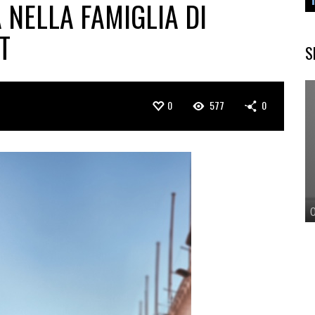
NELLA FAMIGLIA DI
T
S
0
577
0