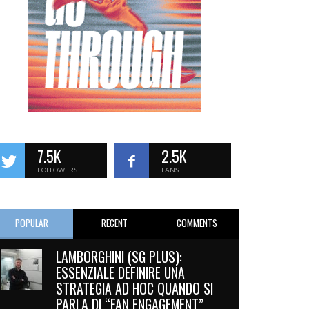
7.5K
2.5K
FOLLOWERS
FANS
POPULAR
RECENT
COMMENTS
LAMBORGHINI (SG PLUS):
ESSENZIALE DEFINIRE UNA
STRATEGIA AD HOC QUANDO SI
PARLA DI “FAN ENGAGEMENT”