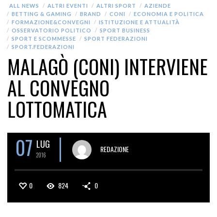
ALL NEWS
ALTRI EVENTI
ALTRI SPORT
AZIENDE
BETTING & GAMING
BRAND
CONI
ECONOMIA E POLITICA
FORMAZIONE&CONVEGNI
ISTITUZIONE E ATTUALITÀ
OSSERVATORIO POLITICO
SPORT BUSINESS
SPORT E SCOMMESSE
SPORT FEDERAZIONI
SPORT.FEDERAZIONI
MALAGÒ (CONI) INTERVIENE
AL CONVEGNO
LOTTOMATICA
07
LUG
REDAZIONE
2016
0
824
0