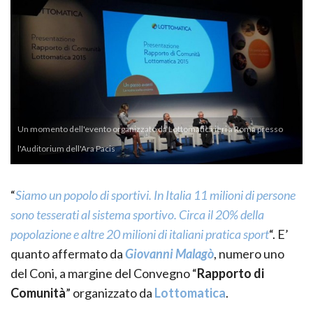
Un momento dell'evento organizzato da Lottomatica ieri a Roma presso
l'Auditorium dell'Ara Pacis
“
Siamo un popolo di sportivi. In Italia 11 milioni di persone
sono tesserati al sistema sportivo. Circa il 20% della
popolazione e altre 20 milioni di italiani pratica sport
“. E’
quanto affermato da
Giovanni Malagò
, numero uno
del Coni, a margine del Convegno “
Rapporto di
Comunità
” organizzato da
Lottomatica
.