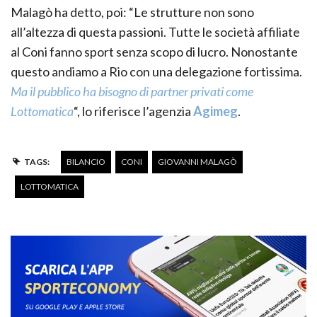
Malagò ha detto, poi: “Le strutture non sono
all’altezza di questa passioni. Tutte le società affiliate
al Coni fanno sport senza scopo di lucro. Nonostante
questo andiamo a Rio con una delegazione fortissima.
Ma il pubblico ha bisogno di partner privati come
Lottomatica
“, lo riferisce l’agenzia
Agimeg
.
TAGS:
BILANCIO
CONI
GIOVANNI MALAGÒ
LOTTOMATICA