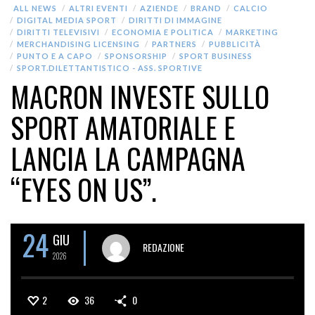
ALL NEWS
ALTRI EVENTI
AZIENDE
BRAND
CALCIO
DIGITAL MEDIA SPORT
DIRITTI DI IMMAGINE
DIRITTI TELEVISIVI
ECONOMIA E POLITICA
MARKETING
MERCHANDISING LICENSING
PARTNERS
PUBBLICITÀ
PUNTO E A CAPO
SPONSORSHIP
SPORT BUSINESS
SPORT.DILETTANTISTICO - ASS. SPORTIVE
MACRON INVESTE SULLO
SPORT AMATORIALE E
LANCIA LA CAMPAGNA
“EYES ON US”.
24
GIU
REDAZIONE
2026
2
36
0