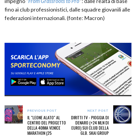
impegno
“
From Grassroots to Pro
”
: dalle realtà di base
fino ai club professionistici, dalle squadre giovanili alle
federazioni internazionali. (fonte: Macron)
PREVIOUS POST
NEXT POST
IL "LEONE ALATO" AL
DIRITTI TV - PIOGGIA DI
CENTRO DEL PROGETTO
DENARO (+24 MLN DI
DELLA 40IMA VENICE
EURO) SUI CLUB DELLA
MARATHON (25
GLB. SKAI GROUP