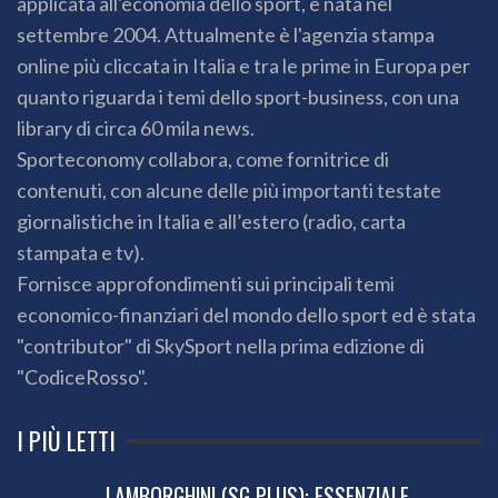
applicata all'economia dello sport, è nata nel
settembre 2004. Attualmente è l'agenzia stampa
online più cliccata in Italia e tra le prime in Europa per
quanto riguarda i temi dello sport-business, con una
library di circa 60 mila news.
Sporteconomy collabora, come fornitrice di
contenuti, con alcune delle più importanti testate
giornalistiche in Italia e all’estero (radio, carta
stampata e tv).
Fornisce approfondimenti sui principali temi
economico-finanziari del mondo dello sport ed è stata
"contributor" di SkySport nella prima edizione di
"CodiceRosso".
I PIÙ LETTI
LAMBORGHINI (SG PLUS): ESSENZIALE