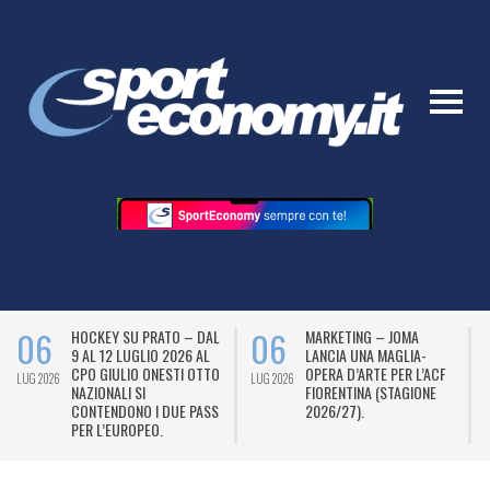
06
06
HOCKEY SU PRATO – DAL
MARKETING – JOMA
9 AL 12 LUGLIO 2026 AL
LANCIA UNA MAGLIA-
CPO GIULIO ONESTI OTTO
OPERA D’ARTE PER L’ACF
LUG 2026
LUG 2026
L
NAZIONALI SI
FIORENTINA (STAGIONE
CONTENDONO I DUE PASS
2026/27).
PER L’EUROPEO.