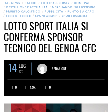
ALL NEWS
CALCIO
FOOTBALL JERSEY
HOME PAGE
ISTITUZIONE E ATTUALITÀ
MERCHANDISING LICENSING
PRURITO CALCISTICO
PUBBLICITÀ
PUNTO E A CAPO
SERIE A - SERIE B
SPONSORSHIP
SPORT BUSINESS
LOTTO SPORT ITALIA SI
CONFERMA SPONSOR
TECNICO DEL GENOA CFC
14
LUG
REDAZIONE
2017
0
1.9K
0