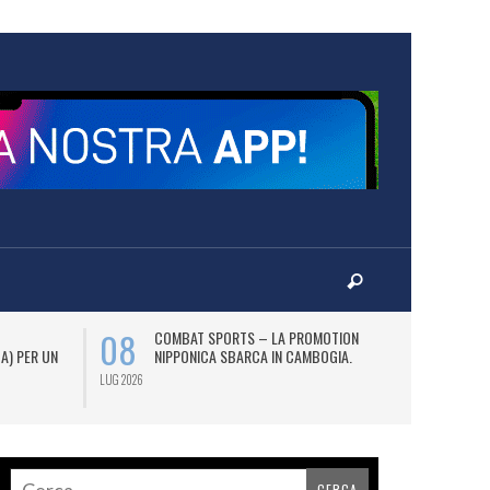
08
12
COMBAT SPORTS – LA PROMOTION
L
 A) PER UN
NIPPONICA SBARCA IN CAMBOGIA.
(2
AS
LUG 2026
LUG 2026