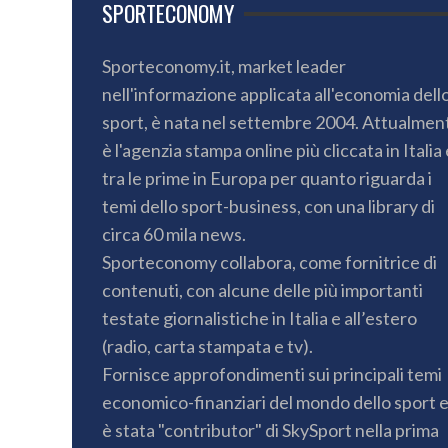
SPORTECONOMY
Sporteconomy.it, market leader
nell'informazione applicata all'economia dell
sport, è nata nel settembre 2004. Attualmen
è l'agenzia stampa online più cliccata in Italia 
tra le prime in Europa per quanto riguarda i
temi dello sport-business, con una library di
circa 60 mila news.
Sporteconomy collabora, come fornitrice di
contenuti, con alcune delle più importanti
testate giornalistiche in Italia e all’estero
(radio, carta stampata e tv).
Fornisce approfondimenti sui principali temi
economico-finanziari del mondo dello sport 
è stata "contributor" di SkySport nella prima