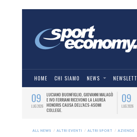
HOME
CHI SIAMO
NEWS
NEWSLET
09
09
PRESTI LA
LUCIANO BUONFIGLIO, GIOVANNI MALAGÒ
ELL’ASOMI
E IVO FERRIANI RICEVONO LA LAUREA
HONORIS CAUSA DELL’ACS-ASOMI
LUG 2026
LUG 2026
COLLEGE.
ALL NEWS
ALTRI EVENTI
ALTRI SPORT
AZIENDE