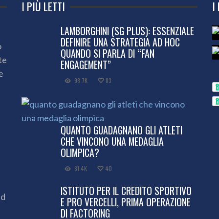
I PIÙ LETTI
I
LAMBORGHINI (SG PLUS): ESSENZIALE
DEFINIRE UNA STRATEGIA AD HOC
o
QUANDO SI PARLA DI “FAN
te
ENGAGEMENT”
e
98.7K
83
QUANTO GUADAGNANO GLI ATLETI
CHE VINCONO UNA MEDAGLIA
OLIMPICA?
81.4K
40
ISTITUTO PER IL CREDITO SPORTIVO
ed
E PRO VERCELLI, PRIMA OPERAZIONE
DI FACTORING