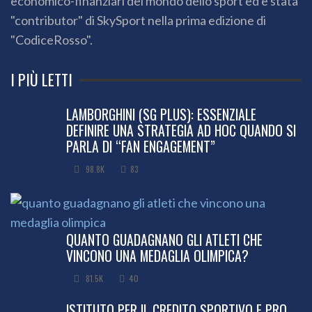
economico-finanziari del mondo dello sport ed è stata
"contributor" di SkySport nella prima edizione di
"CodiceRosso".
I PIÙ LETTI
LAMBORGHINI (SG PLUS): ESSENZIALE
DEFINIRE UNA STRATEGIA AD HOC QUANDO SI
PARLA DI “FAN ENGAGEMENT”
98.8K
83
QUANTO GUADAGNANO GLI ATLETI CHE
VINCONO UNA MEDAGLIA OLIMPICA?
81.5K
40
ISTITUTO PER IL CREDITO SPORTIVO E PRO