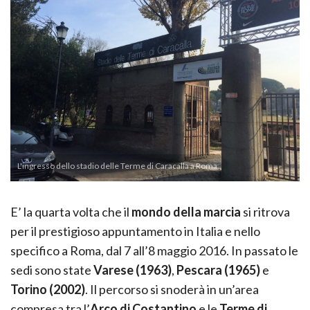
L'ingresso dello stadio delle Terme di Caracalla a Roma
E’ la quarta volta che il
mondo della marcia
si ritrova
per il prestigioso appuntamento in Italia e nello
specifico a Roma, dal 7 all’8 maggio 2016. In passato le
sedi sono state
Varese (1963)
,
Pescara (1965)
e
Torino (2002)
. Il percorso si snoderà in un’area
compresa tra l’
Arco di Costantino
e le
Terme di