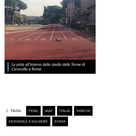
La pista all’interno dello stadio delle Terme di
Caracalla a Roma
TAGS:
FIDAL
IAAF
ITALIA
MARCIA
MONDIALE A SQUADRE
ROMA