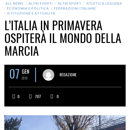
ALL NEWS
ALTRI EVENTI
ALTRI SPORT
ATLETICA LEGGERA
ECONOMIA E POLITICA
FEDERAZIONI ITALIANE
ISTITUZIONE E ATTUALITÀ
L’ITALIA IN PRIMAVERA
OSPITERÀ IL MONDO DELLA
MARCIA
07
GEN
REDAZIONE
2016
0
707
0