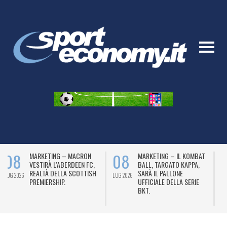
10
09
FOCUS DELL’AGENZIA
AL BODYBUILDER ANDREA
SPECIALIZZATA AGIMEG.IT
PRESTI LA LAUREA
SUL “CASO”
HONORIS CAUSA
LUG 2026
LUG 2026
POLYMARKET.
DELL’ASOMI COLLEGE OF
SCIENCES.