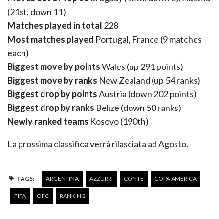
(21st, down 11)
Matches played in total
228
Most matches played
Portugal, France (9 matches
each)
Biggest move by points
Wales (up 291 points)
Biggest move by ranks
New Zealand (up 54 ranks)
Biggest drop by points
Austria (down 202 points)
Biggest drop by ranks
Belize (down 50 ranks)
Newly ranked teams
Kosovo (190th)
La prossima classifica verrà rilasciata ad Agosto.
TAGS:
ARGENTINA
AZZURRI
CONTE
COPA AMERICA
FIFA
OFC
RANKING