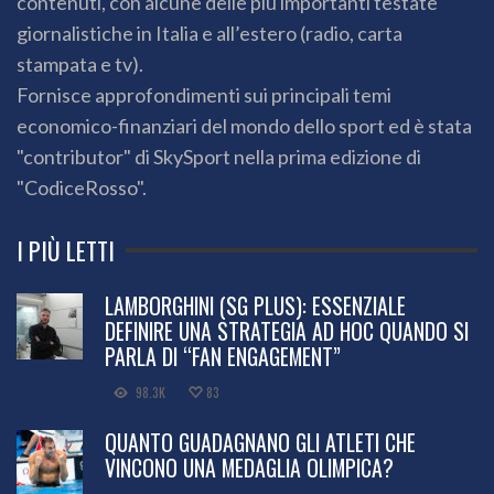
contenuti, con alcune delle più importanti testate
giornalistiche in Italia e all’estero (radio, carta
stampata e tv).
Fornisce approfondimenti sui principali temi
economico-finanziari del mondo dello sport ed è stata
"contributor" di SkySport nella prima edizione di
"CodiceRosso".
I PIÙ LETTI
LAMBORGHINI (SG PLUS): ESSENZIALE
DEFINIRE UNA STRATEGIA AD HOC QUANDO SI
PARLA DI “FAN ENGAGEMENT”
98.3K
83
QUANTO GUADAGNANO GLI ATLETI CHE
VINCONO UNA MEDAGLIA OLIMPICA?