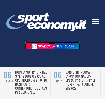
06
06
HOCKEY SU PRATO – DAL
MARKETING – JOMA
9 AL 12 LUGLIO 2026 AL
LANCIA UNA MAGLIA-
CPO GIULIO ONESTI OTTO
OPERA D’ARTE PER L’ACF
LUG 2026
LUG 2026
L
NAZIONALI SI
FIORENTINA (STAGIONE
CONTENDONO I DUE PASS
2026/27).
PER L’EUROPEO.