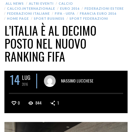
ALL NEWS
ALTRI EVENTI
CALCIO
CALCIO.INTERNAZIONALE
EURO 2016
FEDERAZIONI ESTERE
FEDERAZIONI ITALIANE
FIFA - UEFA
FRANCIA EURO 2016
HOME PAGE
SPORT BUSINESS
SPORT FEDERAZIONI
L’ITALIA È AL DECIMO
POSTO NEL NUOVO
RANKING FIFA
14
LUG
MASSIMO LUCCHESE
2016
0
844
1