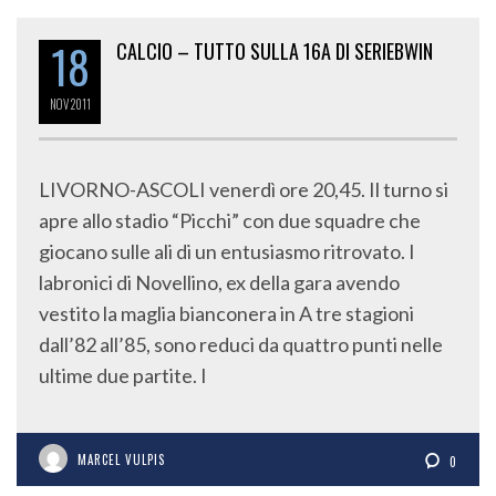
18
CALCIO – TUTTO SULLA 16A DI SERIEBWIN
NOV
2011
LIVORNO-ASCOLI venerdì ore 20,45. Il turno si
apre allo stadio “Picchi” con due squadre che
giocano sulle ali di un entusiasmo ritrovato. I
labronici di Novellino, ex della gara avendo
vestito la maglia bianconera in A tre stagioni
dall’82 all’85, sono reduci da quattro punti nelle
ultime due partite. I
MARCEL VULPIS
0