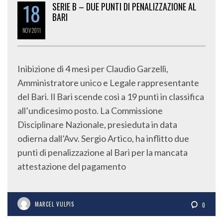
18
SERIE B – DUE PUNTI DI PENALIZZAZIONE AL
BARI
NOV
2011
Inibizione di 4 mesi per Claudio Garzelli,
Amministratore unico e Legale rappresentante
del Bari. Il Bari scende così a 19 punti in classifica
all’undicesimo posto. La Commissione
Disciplinare Nazionale, presieduta in data
odierna dall’Avv. Sergio Artico, ha inflitto due
punti di penalizzazione al Bari per la mancata
attestazione del pagamento
MARCEL VULPIS
0