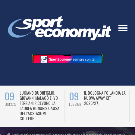
09
09
LUCIANO BUONFIGLIO,
IL BOLOGNA FC LANCIA LA
GIOVANNI MALAGÒ E IVO
NUOVA AWAY KIT
FERRIANI RICEVONO LA
2026/27.
LUG 2026
LUG 2026
L
LAUREA HONORIS CAUSA
DELL’ACS-ASOMI
COLLEGE.
Un'immagine notturna dell'ingresso dello store del merchandising del Borussia