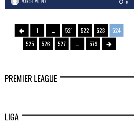
MARCEL VULPIS
0
1
…
521
522
523
524
525
526
527
…
579
PREMIER LEAGUE
LIGA