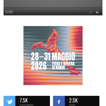
7.5K
2.5K
FOLLOWERS
FANS