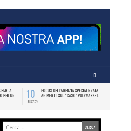
10
14
IEME. AI
FOCUS DELL’AGENZIA SPECIALIZZATA
CR
RO PER UN
AGIMEG.IT SUL “CASO” POLYMARKET.
P
LUG 2026
LUG 2026