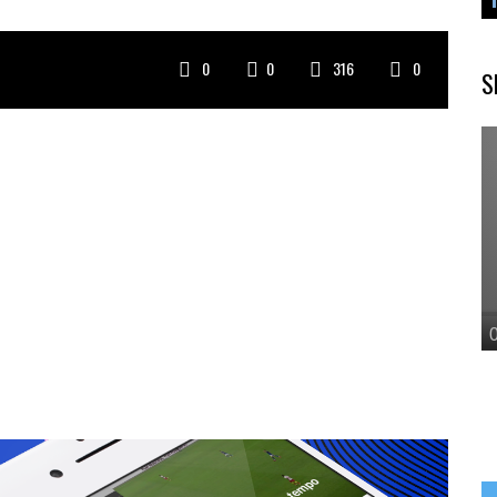
0
0
316
0
S