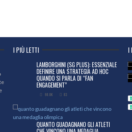
I PIÙ LETTI
I
LAMBORGHINI (SG PLUS): ESSENZIALE
DEFINIRE UNA STRATEGIA AD HOC
o
QUANDO SI PARLA DI “FAN
te
ENGAGEMENT”
e
98.8K
83
QUANTO GUADAGNANO GLI ATLETI
CHE VINCONO UNA MEDAGLIA