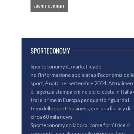
SPORTECONOMY
Sporteconomy.it, market leader
nell'informazione applicata all'economia dell
sport, è nata nel settembre 2004. Attualmen
è l'agenzia stampa online più cliccata in Italia 
tra le prime in Europa per quanto riguarda i
temi dello sport-business, con una library di
circa 60 mila news.
Sporteconomy collabora, come fornitrice di
contenuti, con alcune delle più importanti