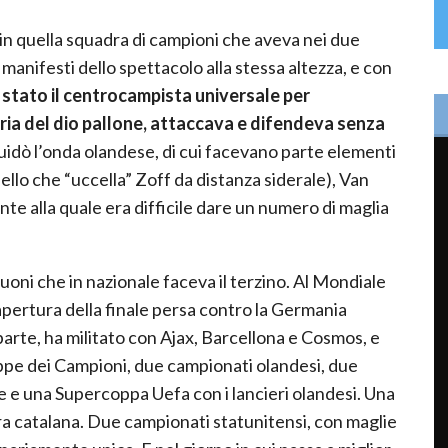
in quella squadra di campioni che aveva nei due
 manifesti dello spettacolo alla stessa altezza, e con
stato il centrocampista universale per
oria del dio pallone, attaccava e difendeva senza
uidò l’onda olandese, di cui facevano parte elementi
lo che “uccella” Zoff da distanza siderale), Van
e alla quale era difficile dare un numero di maglia
buoni che in nazionale faceva il terzino. Al Mondiale
pertura della finale persa contro la Germania
parte, ha militato con Ajax, Barcellona e Cosmos, e
oppe dei Campioni, due campionati olandesi, due
 e una Supercoppa Uefa con i lancieri olandesi. Una
a catalana. Due campionati statunitensi, con maglie