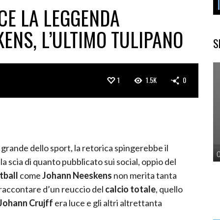
SCE LA LEGGENDA
ENS, L’ULTIMO TULIPANO
S
1
1.5K
0
ande dello sport, la retorica spingerebbe il
lla scia di quanto pubblicato sui social, oppio del
tball
come
Johann Neeskens
non merita tanta
 raccontare d’un reuccio del
calcio totale
, quello
Johann Crujff
era luce e gli altri altrettanta