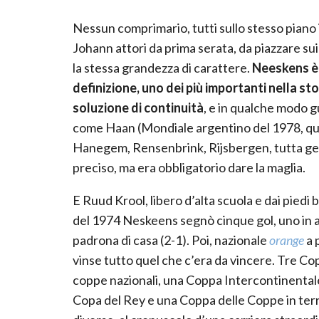
Nessun comprimario, tutti sullo stesso piano 
Johann attori da prima serata, da piazzare sui
la stessa grandezza di carattere.
Neeskens è 
definizione, uno dei più importanti nella st
soluzione di continuità
, e in qualche modo g
come Haan (Mondiale argentino del 1978, quel
Hanegem, Rensenbrink, Rijsbergen, tutta gent
preciso, ma era obbligatorio dare la maglia.
E Ruud Krool, libero d’alta scuola e dai piedi 
del 1974 Neskeens segnò cinque gol, uno in a
padrona di casa (2-1). Poi, nazionale
orange
a 
vinse tutto quel che c’era da vincere. Tre C
coppe nazionali, una Coppa Intercontinentale
Copa del Rey e una Coppa delle Coppe in terr