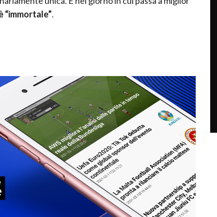
nariamente unica. E nel giorno in cui passa a miglior
è “immortale”
.