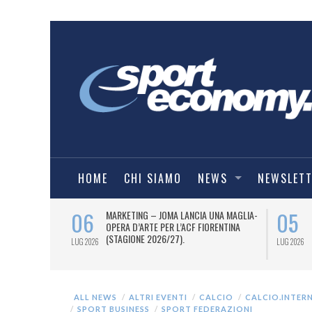
HOME
CHI SIAMO
NEWS
NEWSLET
06
05
 AL 12 LUGLIO
MARKETING – JOMA LANCIA UNA MAGLIA-
TI OTTO
OPERA D’ARTE PER L’ACF FIORENTINA
 I DUE PASS
(STAGIONE 2026/27).
LUG 2026
LUG 2026
ALL NEWS
ALTRI EVENTI
CALCIO
CALCIO.INTER
SPORT BUSINESS
SPORT FEDERAZIONI