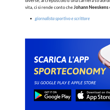
diverse, al crepuscolo d’una carriera straordi
vita, ci si rende conto che
Johann Neeskens 
giornalista sportivo e scrittore