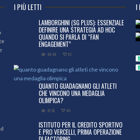
I PIÙ LETTI
I
LAMBORGHINI (SG PLUS): ESSENZIALE
DEFINIRE UNA STRATEGIA AD HOC
o
QUANDO SI PARLA DI “FAN
te
ENGAGEMENT”
e
98.4K
83
QUANTO GUADAGNANO GLI ATLETI
CHE VINCONO UNA MEDAGLIA
OLIMPICA?
81.1K
40
ISTITUTO PER IL CREDITO SPORTIVO
ed
E PRO VERCELLI, PRIMA OPERAZIONE
DI FACTORING