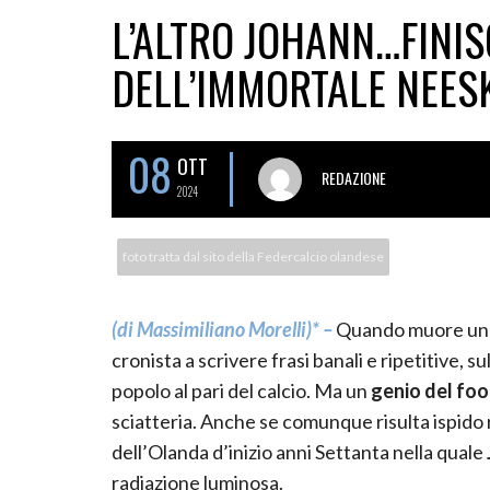
L’ALTRO JOHANN…FINI
DELL’IMMORTALE NEESK
08
OTT
REDAZIONE
2024
foto tratta dal sito della Federcalcio olandese
(di Massimiliano Morelli)* –
Quando muore un gr
cronista a scrivere frasi banali e ripetitive, su
popolo al pari del calcio. Ma un
genio del foo
sciatteria. Anche se comunque risulta ispido
dell’Olanda d’inizio anni Settanta nella quale
radiazione luminosa.