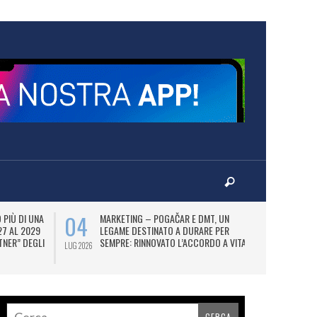
04
07
PIÙ DI UNA
MARKETING – POGAČAR E DMT, UN
AD
27 AL 2029
LEGAME DESTINATO A DURARE PER
UT
TNER” DEGLI
SEMPRE: RINNOVATO L’ACCORDO A VITA.
FI
LUG 2026
LUG 2026
N