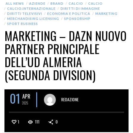
ALL NEWS
AZIENDE
BRAND
CALCIO
CALCIO
CALCIO.INTERNAZIONALE
DIRITTI DI IMMAGINE
DIRITTI TELEVISIVI
ECONOMIA E POLITICA
MARKETING
MERCHANDISING LICENSING
SPONSORSHIP
SPORT BUSINESS
MARKETING – DAZN NUOVO
PARTNER PRINCIPALE
DELL’UD ALMERIA
(SEGUNDA DIVISION)
01
APR
REDAZIONE
2025
1
111
0