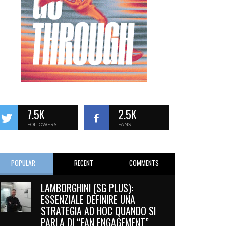
7.5K
2.5K
FOLLOWERS
FANS
POPULAR
RECENT
COMMENTS
LAMBORGHINI (SG PLUS):
ESSENZIALE DEFINIRE UNA
STRATEGIA AD HOC QUANDO SI
PARLA DI “FAN ENGAGEMENT”