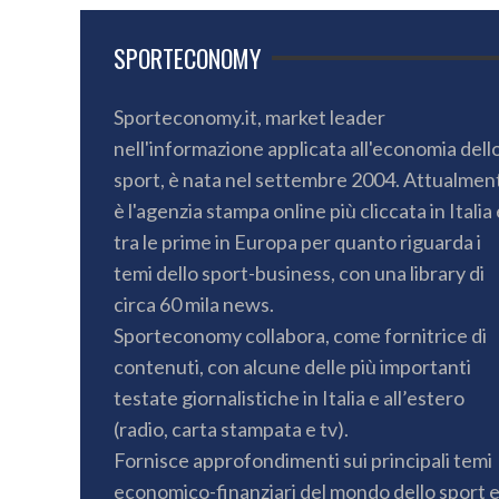
SPORTECONOMY
Sporteconomy.it, market leader
nell'informazione applicata all'economia dell
sport, è nata nel settembre 2004. Attualmen
è l'agenzia stampa online più cliccata in Italia 
tra le prime in Europa per quanto riguarda i
temi dello sport-business, con una library di
circa 60 mila news.
Sporteconomy collabora, come fornitrice di
contenuti, con alcune delle più importanti
testate giornalistiche in Italia e all’estero
(radio, carta stampata e tv).
Fornisce approfondimenti sui principali temi
economico-finanziari del mondo dello sport 