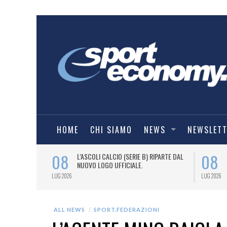
HOME
CHI SIAMO
NEWS
NEWSLET
08
08
BALL, TARGATO
L’ASCOLI CALCIO (SERIE B) RIPARTE DAL
FFICIALE
NUOVO LOGO UFFICIALE.
LUG 2026
LUG 2026
ALL NEWS
SPORT.FEDERAZIONI