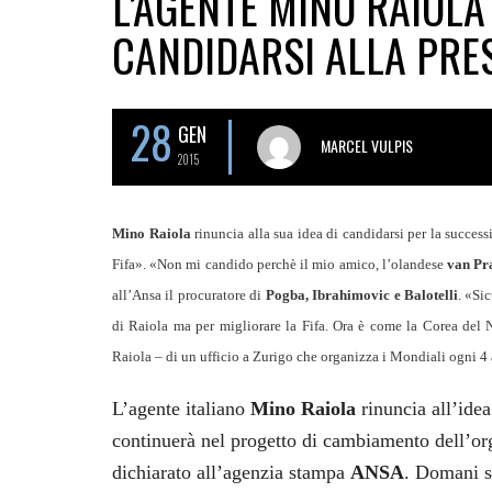
L’AGENTE MINO RAIOLA
CANDIDARSI ALLA PRES
28
GEN
MARCEL VULPIS
2015
Mino Raiola
rinuncia alla sua idea di candidarsi per la success
Fifa». «Non mi candido perchè il mio amico, l’olandese
van Pr
all’Ansa il procuratore di
Pogba, Ibrahimovic e Balotelli
. «Si
di Raiola ma per migliorare la Fifa. Ora è come la Corea del
Raiola – di un ufficio a Zurigo che organizza i Mondiali ogni 
L’agente italiano
Mino Raiola
rinuncia all’idea
continuerà nel progetto di cambiamento dell’or
dichiarato all’agenzia stampa
ANSA
. Domani s