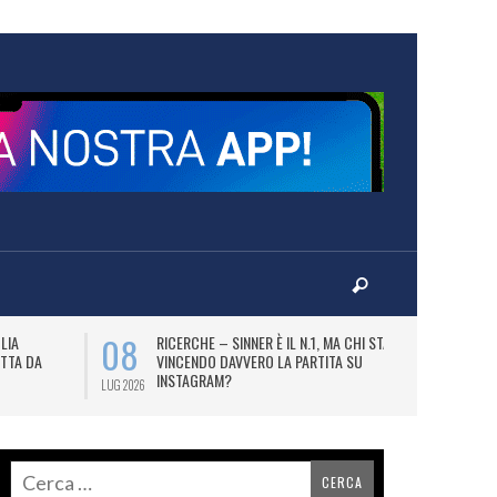
08
09
LIA
RICERCHE – SINNER È IL N.1, MA CHI STA
B
TTA DA
VINCENDO DAVVERO LA PARTITA SU
DE
INSTAGRAM?
BI
LUG 2026
LUG 2026