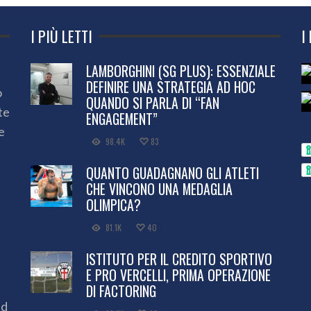
I PIÙ LETTI
I
LAMBORGHINI (SG PLUS): ESSENZIALE
DEFINIRE UNA STRATEGIA AD HOC
o
QUANDO SI PARLA DI “FAN
te
ENGAGEMENT”
e
98.4K
83
QUANTO GUADAGNANO GLI ATLETI
CHE VINCONO UNA MEDAGLIA
OLIMPICA?
81.1K
40
ISTITUTO PER IL CREDITO SPORTIVO
E PRO VERCELLI, PRIMA OPERAZIONE
DI FACTORING
ed