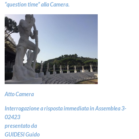
“question time” alla Camera.
Atto Camera
Interrogazione a risposta immediata in Assemblea 3-
02423
presentato da
GUIDESI Guido