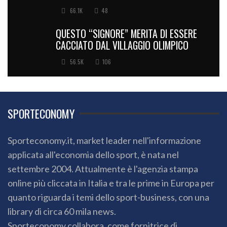
66.1K
48
QUESTO “SIGNORE” MERITA DI ESSERE
CACCIATO DAL VILLAGGIO OLIMPICO
56.5K
106
SPORTECONOMY
Sporteconomy.it, market leader nell'informazione
applicata all'economia dello sport, è nata nel
settembre 2004. Attualmente è l'agenzia stampa
online più cliccata in Italia e tra le prime in Europa per
quanto riguarda i temi dello sport-business, con una
library di circa 60 mila news.
Sporteconomy collabora, come fornitrice di