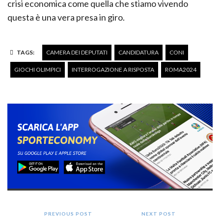
crisi economica come quella che stiamo vivendo
questa è una vera presa in giro.
TAGS:
CAMERA DEI DEPUTATI
CANDIDATURA
CONI
GIOCHI OLIMPICI
INTERROGAZIONE A RISPOSTA
ROMA2024
PREVIOUS POST
NEXT POST