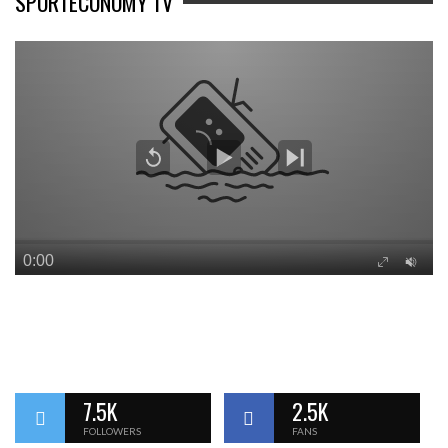
SPORTECONOMY TV
7.5K
2.5K
FOLLOWERS
FANS