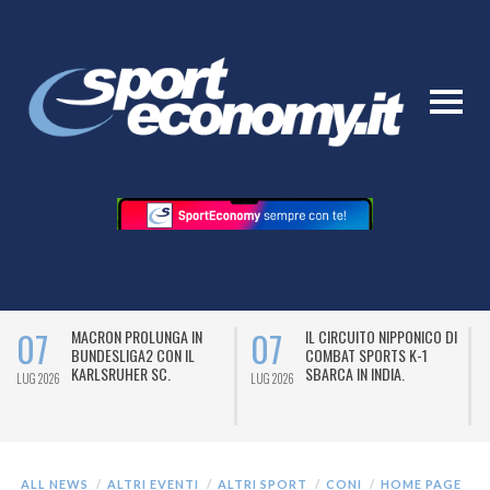
07
07
MACRON PROLUNGA IN
IL CIRCUITO NIPPONICO DI
BUNDESLIGA2 CON IL
COMBAT SPORTS K-1
KARLSRUHER SC.
SBARCA IN INDIA.
LUG 2026
LUG 2026
L
ALL NEWS
ALTRI EVENTI
ALTRI SPORT
CONI
HOME PAGE