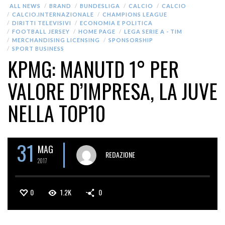
ALL NEWS
BRAND
BUNDESLIGA
CALCIO
CALCIO
CALCIO.INTERNAZIONALE
CHAMPIONS LEAGUE
DIRITTI TELEVISIVI
ECONOMIA E POLITICA
FOOTBALL JERSEY
HOME PAGE
LEGA SERIE A - TIM
MERCHANDISING LICENSING
SPONSORSHIP
SPORT BUSINESS
KPMG: MANUTD 1° PER
VALORE D’IMPRESA, LA JUVE
NELLA TOP10
31
MAG
REDAZIONE
2017
0
1.2K
0