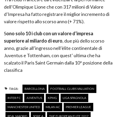
dell’Olimpique Lione che con 317 milioni di Valore
d’Impresa ha fatto registrare il miglior incremento di
valore rispetto allo scorso anno (+ 71%).
S
ono solo 10 i club con un valore d’impresa
superiore al miliardo di euro
, due più dello scorso
anno, grazie all’ingresso nell’èlite continentale di
Juventus e Tottenham, con quest’ ultima che ha
scalzato il Paris Saint Germain dalla 10° posizione della
classifica
TAGS:
BARCELLONA
FOOTBALL CLUBS VALUATION
INTER FC
JUVENTUS
KPMG
LIGA SPAGNOLA
MANCHESTER UNITED
MILAN AC
PREMIER LEAGUE
REAL MADRID
SERIE A
THE EUROPEAN ELITE 2017