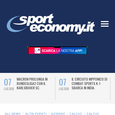
07
07
MACRON PROLUNGA IN
IL CIRCUITO NIPPONICO DI
BUNDESLIGA2 CON IL
COMBAT SPORTS K-1
KARLSRUHER SC.
SBARCA IN INDIA.
LUG 2026
LUG 2026
L
ALL NEWS
ALTRI EVENTI
AZIENDE
CALCIO
CALCIO