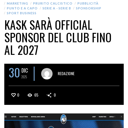
MARKETING
PRURITO CALCISTICO
PUBBLICITÀ
PUNTO E A CAPO
SERIE A - SERIE B
SPONSORSHIP
SPORT BUSINESS
KASK SARÀ OFFICIAL
SPONSOR DEL CLUB FINO
AL 2027
30
DIC
REDAZIONE
2025
0
65
0