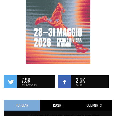
7.5K
2.5K
FOLLOWERS
FANS
POPULAR
RECENT
COMMENTS