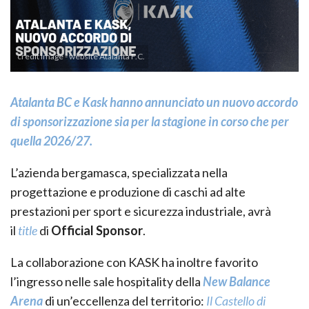
credit image - website Atalanta F.C.
Atalanta BC e Kask hanno annunciato un nuovo accordo
di sponsorizzazione sia per la stagione in corso che per
quella 2026/27.
L’azienda bergamasca, specializzata nella
progettazione e produzione di caschi ad alte
prestazioni per sport e sicurezza industriale, avrà
il
title
di
Official Sponsor
.
La collaborazione con KASK ha inoltre favorito
l’ingresso nelle sale hospitality della
New Balance
Arena
di un’eccellenza del territorio:
Il Castello di