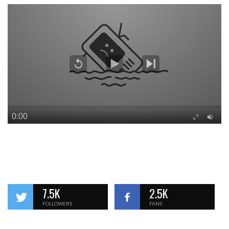
7.5K
2.5K
FOLLOWERS
FANS