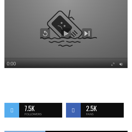
7.5K
2.5K
FOLLOWERS
FANS