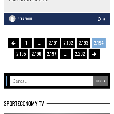
REDAZIONE
0
1
…
2.191
2.192
2.193
2.194
2.195
2.196
2.197
…
2.202
SPORTECONOMY TV