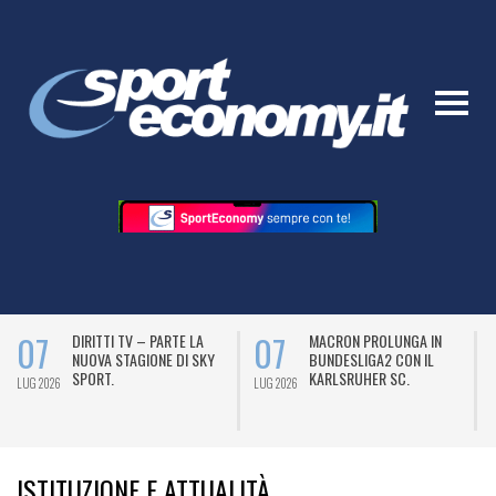
07
07
DIRITTI TV – PARTE LA
MACRON PROLUNGA IN
NUOVA STAGIONE DI SKY
BUNDESLIGA2 CON IL
SPORT.
KARLSRUHER SC.
LUG 2026
LUG 2026
L
ISTITUZIONE E ATTUALITÀ