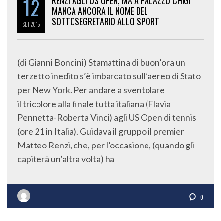
12
RENZI AGLI US OPEN, MA A PALAZZO CHIGI
MANCA ANCORA IL NOME DEL
SOTTOSEGRETARIO ALLO SPORT
SET
2015
(di Gianni Bondini) Stamattina di buon’ora un
terzetto inedito s’è imbarcato sull’aereo di Stato
per New York. Per andare a sventolare
il tricolore alla finale tutta italiana (Flavia
Pennetta-Roberta Vinci) agli US Open di tennis
(ore 21 in Italia). Guidava il gruppo il premier
Matteo Renzi, che, per l’occasione, (quando gli
capiterà un’altra volta) ha
0