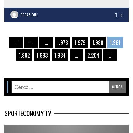
REDAZIONE
0
1
…
1.978
1.979
1.980
1.981
1.982
1.983
1.984
…
2.204
SPORTECONOMY TV