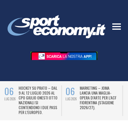
06
06
HOCKEY SU PRATO – DAL
MARKETING – JOMA
9 AL 12 LUGLIO 2026 AL
LANCIA UNA MAGLIA-
CPO GIULIO ONESTI OTTO
OPERA D’ARTE PER L’ACF
LUG 2026
LUG 2026
L
NAZIONALI SI
FIORENTINA (STAGIONE
CONTENDONO I DUE PASS
2026/27).
PER L’EUROPEO.