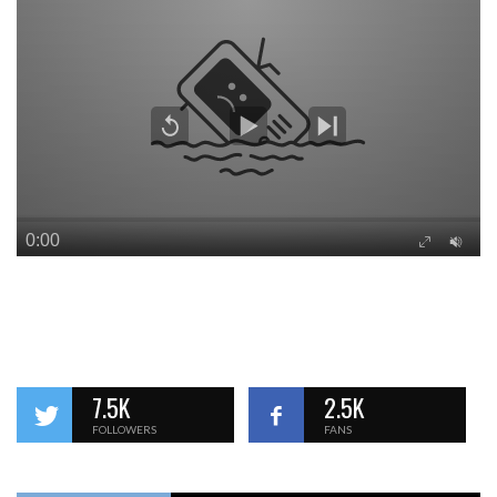
7.5K
2.5K
FOLLOWERS
FANS