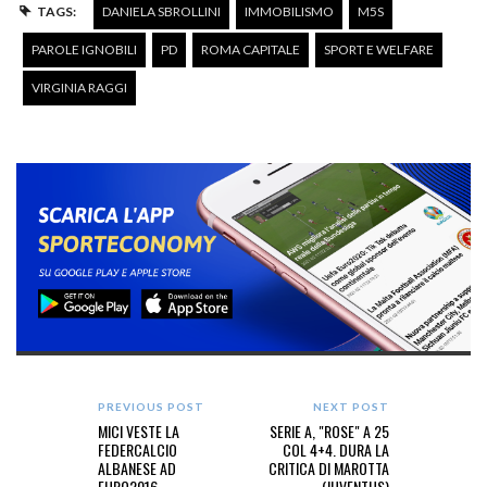
TAGS:
DANIELA SBROLLINI
IMMOBILISMO
M5S
PAROLE IGNOBILI
PD
ROMA CAPITALE
SPORT E WELFARE
VIRGINIA RAGGI
PREVIOUS POST
NEXT POST
MICI VESTE LA
SERIE A, "ROSE" A 25
FEDERCALCIO
COL 4+4. DURA LA
ALBANESE AD
CRITICA DI MAROTTA
EURO2016
(JUVENTUS)