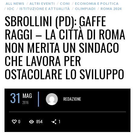
ALL NEWS
ALTRI EVENTI
CONI
ECONOMIA E POLITICA
IOC
ISTITUZIONE E ATTUALITÀ
OLIMPIADI
ROMA 2024
SBROLLINI (PD): GAFFE
RAGGI – LA CITTÀ DI ROMA
NON MERITA UN SINDACO
CHE LAVORA PER
OSTACOLARE LO SVILUPPO
31
MAG
REDAZIONE
2016
0
854
1