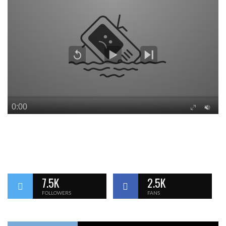
7.5K
2.5K
FOLLOWERS
FANS