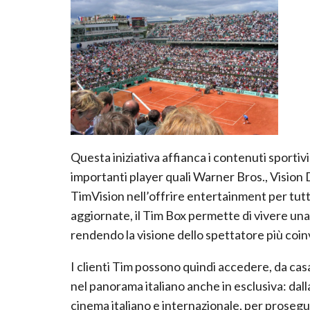
Questa iniziativa affianca i contenuti sportivi d
importanti player quali Warner Bros., Vision
TimVision nell’offrire entertainment per tutta
aggiornate, il Tim Box permette di vivere un
rendendo la visione dello spettatore più coi
I clienti Tim possono quindi accedere, da casa
nel panorama italiano anche in esclusiva: dalla m
cinema italiano e internazionale, per proseguir