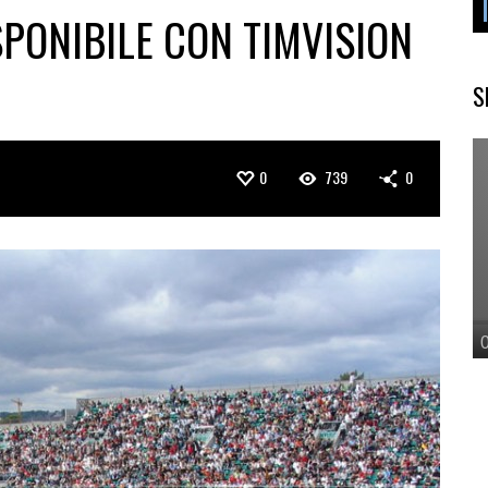
PONIBILE CON TIMVISION
S
0
739
0