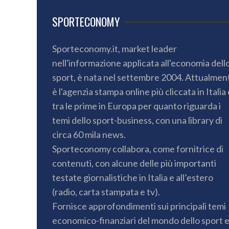
SPORTECONOMY
Sporteconomy.it, market leader
nell'informazione applicata all'economia dell
sport, è nata nel settembre 2004. Attualmen
è l'agenzia stampa online più cliccata in Italia 
tra le prime in Europa per quanto riguarda i
temi dello sport-business, con una library di
circa 60 mila news.
Sporteconomy collabora, come fornitrice di
contenuti, con alcune delle più importanti
testate giornalistiche in Italia e all’estero
(radio, carta stampata e tv).
Fornisce approfondimenti sui principali temi
economico-finanziari del mondo dello sport 