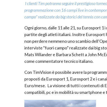
I clienti Tim potranno seguire il prestigioso torn
programmazione con 16 campi live in contemporane
campo” realizzate da big storici del tennis con ca
Ogni giorno, dalle 11 alle 21, su Eurosport 1 
partite degli atleti italiani. Inoltre Eurosport
non perdere nemmeno uno scambio dell’Open di
interviste “fuori campo” realizzate dai big stor
Mats Wilander e Barbara Schett a John McEn
come commentatore tecnico italiano.
Con TimVision è possibile avere la programmaz
proposti da Eurosport 1, Eurosport 2 e i canali
Euro/mese. La visione di tutti i contenuti di E
compatibili, pc e in mobilità su smartphone 