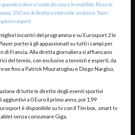
eo quando e dove si vuole da casa e in mobilità.
Ricca la
a, 250 ore di diretta e interviste esclusive “fuori
mpioni e esperti
i migliori incontri del programma e su Eurosport 2 le
 Player porterà gli appassionati su tutti i campi per
 Francia. Alla diretta giornaliera si affiancano
ici del tennis, con esclusive a tennisti e esperti, da
roe fino a Patrick Mouratoglou e Diego Nargiso,
ione di tutte le dirette degli eventi sportivi
 aggiuntivi a 0 Euro il primo anno, poi 1,99
urosport è disponibile su tv con il Tim box, smart tv
e tablet senza consumare Giga.