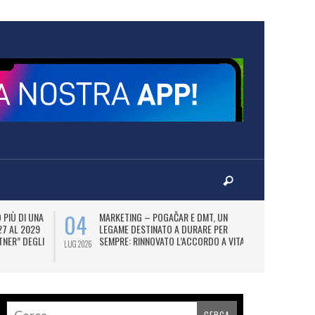
04
07
PIÙ DI UNA
MARKETING – POGAČAR E DMT, UN
AD
27 AL 2029
LEGAME DESTINATO A DURARE PER
UT
TNER” DEGLI
SEMPRE: RINNOVATO L’ACCORDO A VITA.
FI
LUG 2026
LUG 2026
N