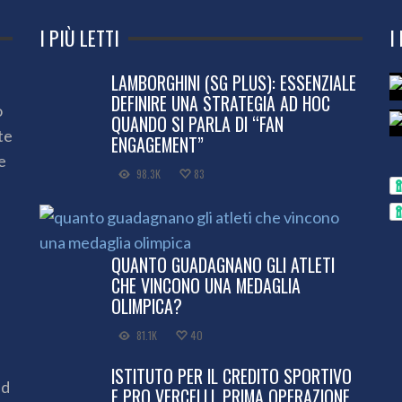
I PIÙ LETTI
I
LAMBORGHINI (SG PLUS): ESSENZIALE
DEFINIRE UNA STRATEGIA AD HOC
o
QUANDO SI PARLA DI “FAN
te
ENGAGEMENT”
e
98.3K
83
QUANTO GUADAGNANO GLI ATLETI
CHE VINCONO UNA MEDAGLIA
OLIMPICA?
81.1K
40
ISTITUTO PER IL CREDITO SPORTIVO
ed
E PRO VERCELLI, PRIMA OPERAZIONE