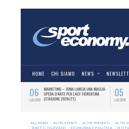
HOME
CHI SIAMO
NEWS
NEWSLET
06
05
 AL 12 LUGLIO
MARKETING – JOMA LANCIA UNA MAGLIA-
TI OTTO
OPERA D’ARTE PER L’ACF FIORENTINA
 I DUE PASS
(STAGIONE 2026/27).
LUG 2026
LUG 2026
ALL NEWS
ALTRI EVENTI
ALTRI IMPIANTI
ALTRI 
DIRITTI TELEVISIVI
ECONOMIA E POLITICA
ISTIT