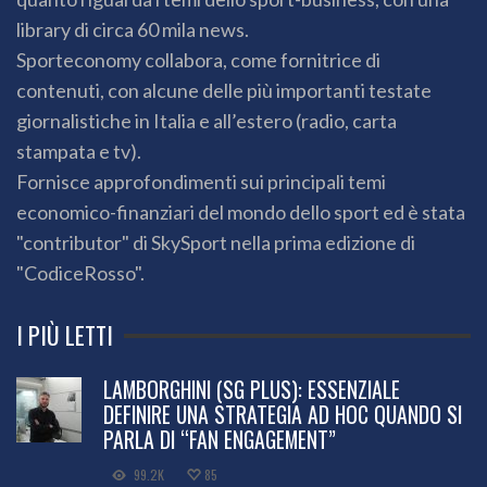
library di circa 60 mila news.
Sporteconomy collabora, come fornitrice di
contenuti, con alcune delle più importanti testate
giornalistiche in Italia e all’estero (radio, carta
stampata e tv).
Fornisce approfondimenti sui principali temi
economico-finanziari del mondo dello sport ed è stata
"contributor" di SkySport nella prima edizione di
"CodiceRosso".
I PIÙ LETTI
LAMBORGHINI (SG PLUS): ESSENZIALE
DEFINIRE UNA STRATEGIA AD HOC QUANDO SI
PARLA DI “FAN ENGAGEMENT”
99.2K
85