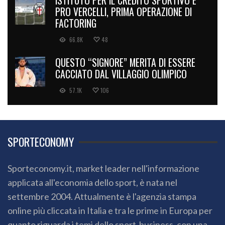
ISTITUTO PER IL CREDITO SPORTIVO E
PRO VERCELLI, PRIMA OPERAZIONE DI
FACTORING
66.8K
48
QUESTO “SIGNORE” MERITA DI ESSERE
CACCIATO DAL VILLAGGIO OLIMPICO
57.1K
106
SPORTECONOMY
Sporteconomy.it, market leader nell'informazione
applicata all'economia dello sport, è nata nel
settembre 2004. Attualmente è l'agenzia stampa
online più cliccata in Italia e tra le prime in Europa per
quanto riguarda i temi dello sport-business, con una