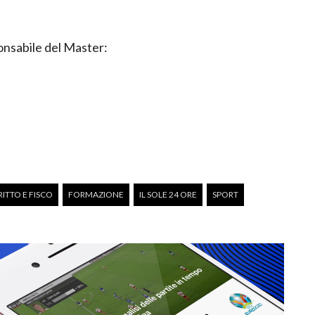
onsabile del Master:
RITTO E FISCO
FORMAZIONE
IL SOLE 24 ORE
SPORT