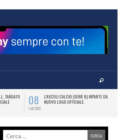
08
09
LL, TARGATO
L’ASCOLI CALCIO (SERIE B) RIPARTE DAL
A
ICIALE
NUOVO LOGO UFFICIALE.
L
C
LUG 2026
LUG 2026