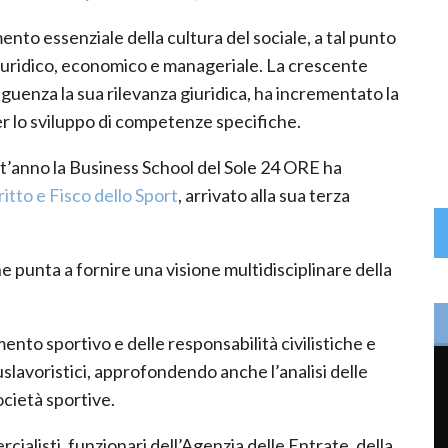
ento essenziale della cultura del sociale, a tal punto
giuridico, economico e manageriale. La crescente
uenza la sua rilevanza giuridica, ha incrementato la
er lo sviluppo di competenze specifiche.
t’anno la Business School del Sole 24 ORE ha
ritto e Fisco dello Sport
, arrivato alla sua terza
punta a fornire una visione multidisciplinare della
mento sportivo e delle responsabilità civilistiche e
giuslavoristici, approfondendo anche l’analisi delle
ocietà sportive.
cialisti, funzionari dell’Agenzia delle Entrate, della