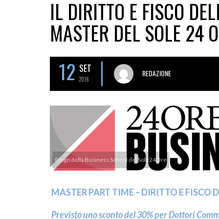
IL DIRITTO E FISCO DE
MASTER DEL SOLE 24 
12
SET
REDAZIONE
2016
Il logo della Business School del Sole24Ore
MASTER PART TIME – DIRITTO E FISCO 
Previsto uno sconto del
30% per Dottori Commer