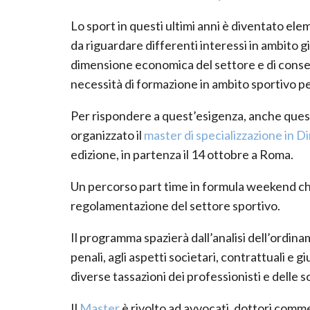
Lo sport in questi ultimi anni è diventato elem
da riguardare differenti interessi in ambito 
dimensione economica del settore e di conseg
necessità di formazione in ambito sportivo p
Per rispondere a quest’esigenza, anche ques
organizzato il
master di specializzazione in Di
edizione, in partenza il 14 ottobre a Roma.
Un percorso part time in formula weekend che 
regolamentazione del settore sportivo.
Il programma spazierà dall’analisi dell’ordina
penali, agli aspetti societari, contrattuali e 
diverse tassazioni dei professionisti e delle s
Il
Master
è rivolto ad avvocati, dottori commer