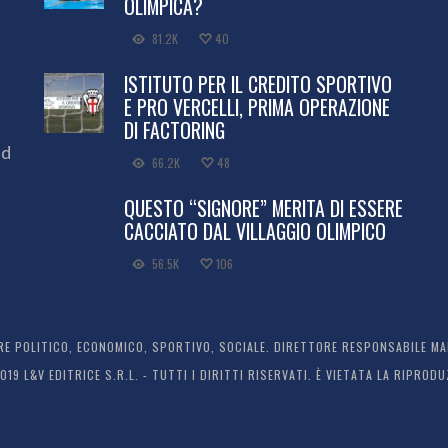
OLIMPICA?
81.2K
40
ISTITUTO PER IL CREDITO SPORTIVO
E PRO VERCELLI, PRIMA OPERAZIONE
DI FACTORING
ed
66.2K
48
QUESTO “SIGNORE” MERITA DI ESSERE
CACCIATO DAL VILLAGGIO OLIMPICO
56.5K
106
 POLITICO, ECONOMICO, SPORTIVO, SOCIALE. DIRETTORE RESPONSABILE MARC
2019 L&V EDITRICE S.R.L. - TUTTI I DIRITTI RISERVATI. È VIETATA LA RIPR