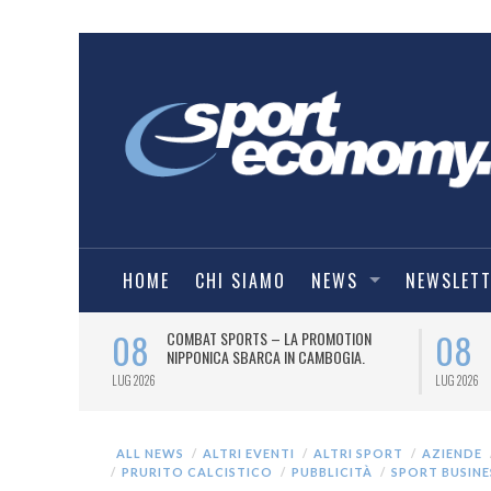
HOME
CHI SIAMO
NEWS
NEWSLET
08
08
O
COMBAT SPORTS – LA PROMOTION
IE A) PER UN
NIPPONICA SBARCA IN CAMBOGIA.
LUG 2026
LUG 2026
ALL NEWS
ALTRI EVENTI
ALTRI SPORT
AZIENDE
PRURITO CALCISTICO
PUBBLICITÀ
SPORT BUSINE