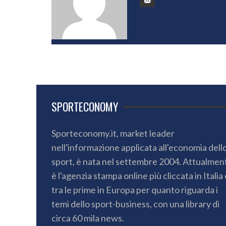
SPORTECONOMY
Sporteconomy.it, market leader
nell'informazione applicata all'economia dell
sport, è nata nel settembre 2004. Attualmen
è l'agenzia stampa online più cliccata in Italia 
tra le prime in Europa per quanto riguarda i
temi dello sport-business, con una library di
circa 60 mila news.