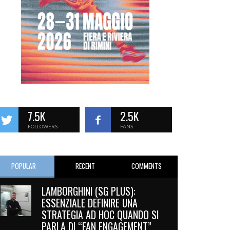
7.5K
2.5K
FOLLOWERS
FANS
POPULAR
RECENT
COMMENTS
LAMBORGHINI (SG PLUS):
ESSENZIALE DEFINIRE UNA
STRATEGIA AD HOC QUANDO SI
PARLA DI “FAN ENGAGEMENT”