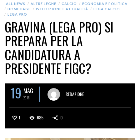
ALL NEWS
ALTRE LEGHE
CALCIO
ECONOMIA E POLITICA
HOME PAGE
ISTITUZIONE E ATTUALITÀ
LEGA CALCIO
LEGA PRO
GRAVINA (LEGA PRO) SI
PREPARA PER LA
CANDIDATURA A
PRESIDENTE FIGC?
19
MAG
REDAZIONE
2016
1
685
0