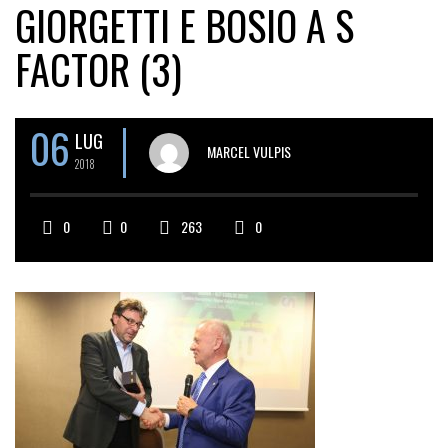
GIORGETTI E BOSIO A S
FACTOR (3)
06
LUG
MARCEL VULPIS
2018
0
0
263
0