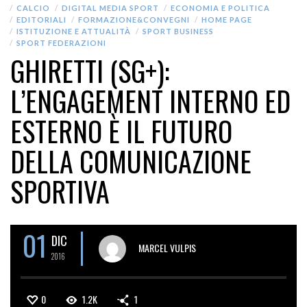
CALCIO
DIGITAL MEDIA SPORT
ECONOMIA E POLITICA
EDITORIALI
FORMAZIONE&CONVEGNI
HOME PAGE
ISTITUZIONE E ATTUALITÀ
SPORT BUSINESS
SPORT FEDERAZIONI
GHIRETTI (SG+):
L’ENGAGEMENT INTERNO ED
ESTERNO È IL FUTURO
DELLA COMUNICAZIONE
SPORTIVA
01
DIC
MARCEL VULPIS
2016
0
1.2K
1