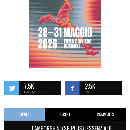
7.5K
2.5K
FOLLOWERS
FANS
POPULAR
RECENT
COMMENTS
LAMBORGHINI (SG PLUS): ESSENZIALE