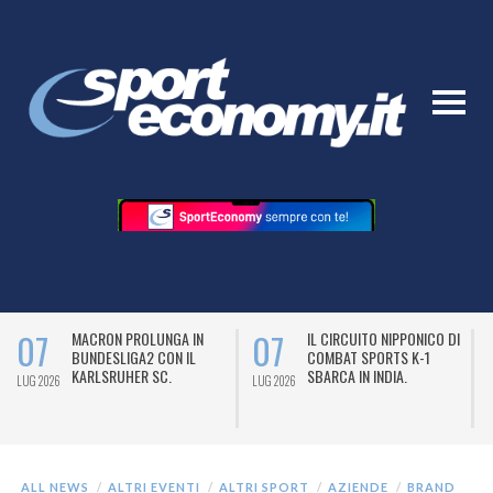
07
07
MACRON PROLUNGA IN
IL CIRCUITO NIPPONICO DI
BUNDESLIGA2 CON IL
COMBAT SPORTS K-1
KARLSRUHER SC.
SBARCA IN INDIA.
LUG 2026
LUG 2026
L
ALL NEWS
ALTRI EVENTI
ALTRI SPORT
AZIENDE
BRAND