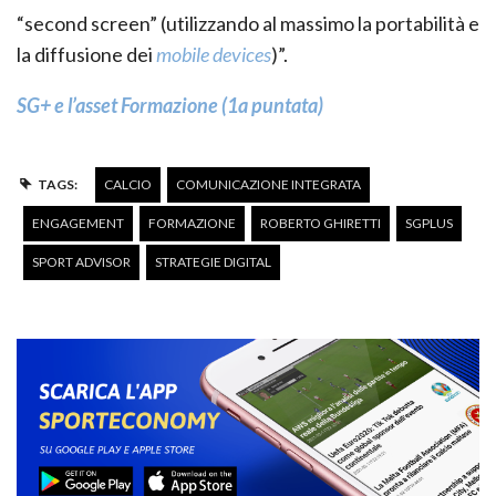
“second screen” (utilizzando al massimo la portabilità e
la diffusione dei
mobile devices
)”.
SG+ e l’asset Formazione (1a puntata)
TAGS:
CALCIO
COMUNICAZIONE INTEGRATA
ENGAGEMENT
FORMAZIONE
ROBERTO GHIRETTI
SGPLUS
SPORT ADVISOR
STRATEGIE DIGITAL