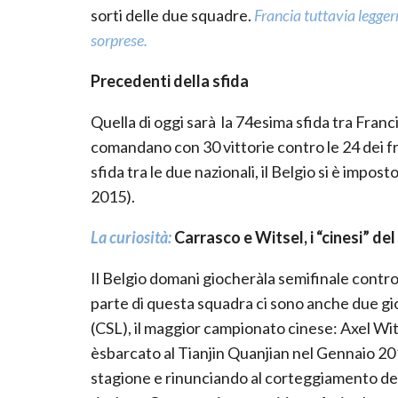
sorti delle due squadre.
Francia tuttavia legge
sorprese.
Precedenti della sfida
Quella di oggi sarà la 74esima sfida tra Francia
comandano con 30 vittorie contro le 24 dei fra
sfida tra le due nazionali, il Belgio si è impost
2015).
La curiosit
à
:
Carrasco e Witsel, i “cinesi” del
Il Belgio domani giocheràla semifinale contro 
parte di questa squadra ci sono anche due g
(CSL), il maggior campionato cinese: Axel Wits
èsbarcato al Tianjin Quanjian nel Gennaio 201
stagione e rinunciando al corteggiamento de