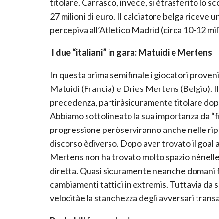
titolare. Carrasco, invece, si ètrasferito lo s
27 milioni di euro. Il calciatore belga riceve
percepiva all’Atletico Madrid (circa 10-12 mil
I due “italiani” in gara: Matuidi e Mertens
In questa prima semifinale i giocatori proven
Matuidi (Francia) e Dries Mertens (Belgio). Il
precedenza, partiràsicuramente titolare dopo 
Abbiamo sottolineato la sua importanza da “fi
progressione peròserviranno anche nelle ripar
discorso èdiverso. Dopo aver trovato il goal 
Mertens non ha trovato molto spazio nénelle a
diretta. Quasi sicuramente neanche domani far
cambiamenti tattici in extremis. Tuttavia da 
velocitàe la stanchezza degli avversari transa