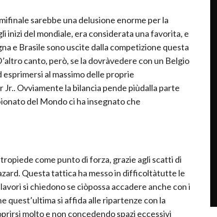
semifinale sarebbe una delusione enorme per la
gli inizi del mondiale, era considerata una favorita, e
gna e Brasile sono uscite dalla competizione questa
altro canto, però, se la dovràvedere con un Belgio
ad esprimersi al massimo delle proprie
 Jr.. Ovviamente la bilancia pende piùdalla parte
ionato del Mondo ci ha insegnato che
ropiede come punto di forza, grazie agli scatti di
zard. Questa tattica ha messo in difficoltàtutte le
i lavori si chiedono se ciòpossa accadere anche con i
e quest’ultima si affida alle ripartenze con la
oprirsi molto e non concedendo spazi eccessivi