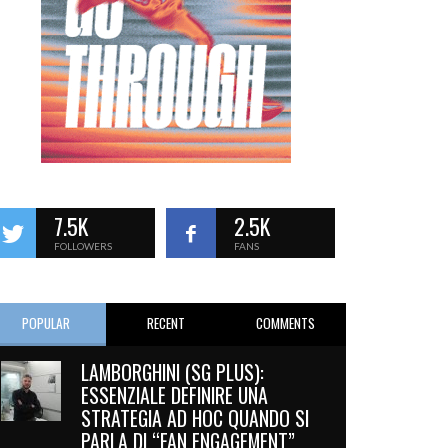
7.5K
2.5K
FOLLOWERS
FANS
POPULAR
RECENT
COMMENTS
LAMBORGHINI (SG PLUS):
ESSENZIALE DEFINIRE UNA
STRATEGIA AD HOC QUANDO SI
PARLA DI “FAN ENGAGEMENT”