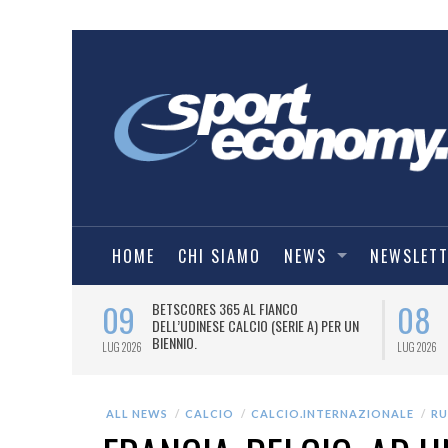
HOME
CHI SIAMO
NEWS
NEWSLET
09
08
 NUOVA AWAY
BETSCORES 365 AL FIANCO
DELL’UDINESE CALCIO (SERIE A) PER UN
BIENNIO.
LUG 2026
LUG 2026
ALL NEWS
CALCIO
CALCIO.INTERNAZIONALE
RU