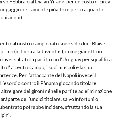
corso FEbbraio al Dialan Yifang, per un costo di circa
 un ingaggio nettamente piùalto rispetto a quanto
ioni annui).
ienti dal nostro campionato sono solo due: Blaise
 primo (in forza alla Juventus), come giàdetto in
aver saltato la partita con l’Uruguay per squalifica.
ltro” a centrocampo; i suoi muscoli e la sua
tenze. Per l’attaccante del Napoli invece il
all’esordio contro il Pànama giocando titolare
ltre gare dei gironi nénelle partite ad eliminazione
àparte dell’undici titolare, salvo infortuni o
subentrato potrebbe incidere, sfruttando la sua
lpini.