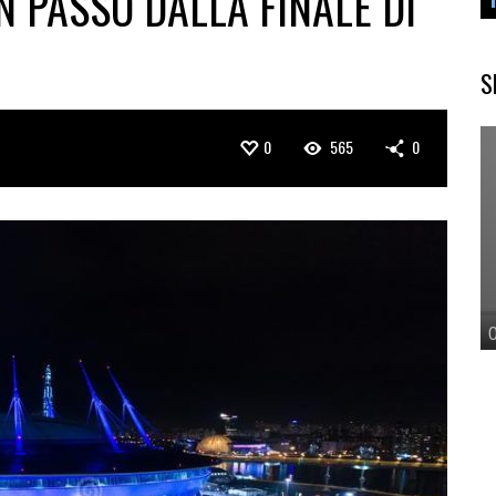
N PASSO DALLA FINALE DI
S
0
565
0