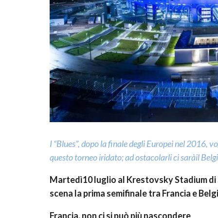
I “Blues”, dopo la finale degli Europei nel 2016,
questo torneo iridato; ad ostacolarli ci sar
à
il Belg
Martedì10 luglio al Krestovsky Stadium di S
scena la prima semifinale tra Francia e Belg
Francia, non ci si pu
ò
pi
ù
nascondere