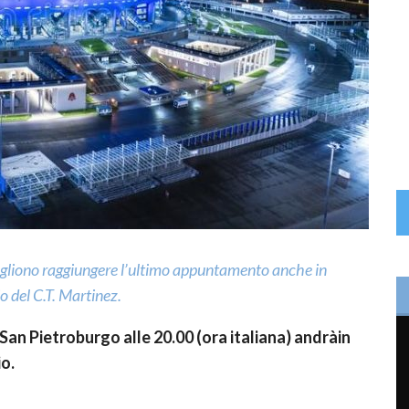
 vogliono raggiungere l’ultimo appuntamento anche in
io del C.T. Martinez.
an Pietroburgo alle 20.00 (ora italiana) andràin
io.