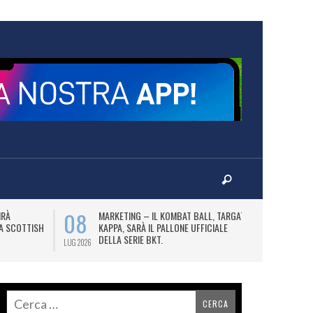
08
10
IRÀ
MARKETING – IL KOMBAT BALL, TARGATO
F
LA SCOTTISH
KAPPA, SARÀ IL PALLONE UFFICIALE
A
DELLA SERIE BKT.
LUG 2026
LUG 2026