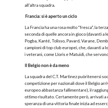
all’altra squadra.
Francia: si
è
aperto un ciclo
La Francia ha una rosa molto “fresca”, la terz
seconda di quelle ancora in gioco (davanti a le
Pogba, Kanté, Tolisso, Pavard, Varane, Dembel
campioni di top club europei, che, davanti a l
i veterani, come Lloris e Matuidi, che servo
Il Belgio non
è
da meno
La squadra del C.T. Martinez puòritenersi sod
competizione per nazionali dove il Belgio arr
europeo abbastanza fallimentare), il raggiun
ottimo risultato. Certamente però, arrivati a
speranza di una vittoria finale inizia ad esserc