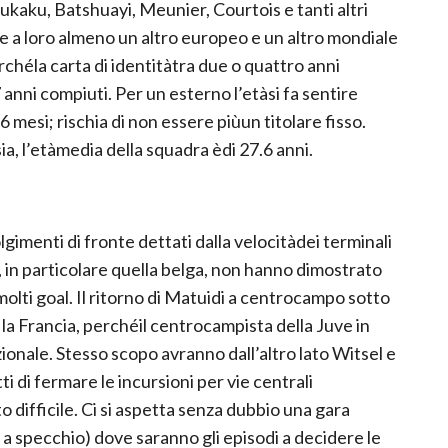
Lukaku, Batshuayi, Meunier, Courtois e tanti altri
e a loro almeno un altro europeo e un altro mondiale
erchéla carta di identitàtra due o quattro anni
7 anni compiuti. Per un esterno l’etàsi fa sentire
 mesi; rischia di non essere piùun titolare fisso.
a, l’etàmedia della squadra èdi 27.6 anni.
gimenti di fronte dettati dalla velocitàdei terminali
, in particolare quella belga, non hanno dimostrato
olti goal. Il ritorno di Matuidi a centrocampo sotto
a Francia, perchéil centrocampista della Juve in
onale. Stesso scopo avranno dall’altro lato Witsel e
ti di fermare le incursioni per vie centrali
 difficile. Ci si aspetta senza dubbio una gara
a specchio) dove saranno gli episodi a decidere le