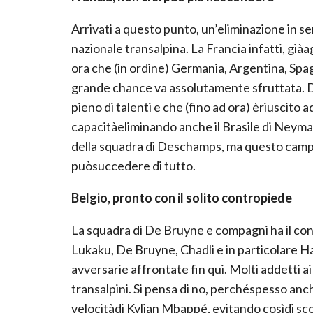
Arrivati a questo punto, un’eliminazione in 
nazionale transalpina. La Francia infatti, giàa
ora che (in ordine) Germania, Argentina, Spa
grande chance va assolutamente sfruttata. D’
pieno di talenti e che (fino ad ora) èriuscito 
capacitàeliminando anche il Brasile di Neymar
della squadra di Deschamps, ma questo camp
puòsuccedere di tutto.
Belgio, pronto con il solito contropiede
La squadra di De Bruyne e compagni ha il cont
Lukaku, De Bruyne, Chadli e in particolare Ha
avversarie affrontate fin qui. Molti addetti a
transalpini. Si pensa di no, perchéspesso anch
velocitàdi Kylian Mbappé, evitando cosìdi sc