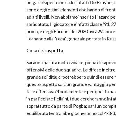
belga si èaperto un ciclo, infatti De Bruyne, 
sono degli ottimi elementi che hanno di front
ad alti livelli. Non abbiamo inserito Hazard p
saràdatata. Il giocatore èinfatti classe ’91, 2
prima, e negli Europei del 2020 avrà29 anni e 6
Tornando alla “rosa” generale portata in Russi
Cosa ci si aspetta
Saràuna partita molto vivace, piena di capovol
offensivi delle due squadre. Le difese inoltre
grande solidità; ci potrebbero quindi essere m
questo aspetto saràun grande vantaggio per l
fase difensiva èfondamentale per questa nazi
in particolare Fellaini, i due cercheranno infat
soprattutto da parte di Pogba; saràun compito
equilibrata (entrambe giocheranno col 4-3-3, 