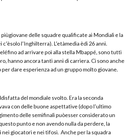
a piùgiovane delle squadre qualificate ai Mondiali e la
i c’èsolo l’Inghilterra). L’etàmedia èdi 26 anni.
éfino ad arrivare poi alla stella Mbappé, sono tutti
oro, hanno ancora tanti anni di carriera. Ci sono anche
no per dare esperienza ad un gruppo molto giovane.
disfatta del mondiale svolto. Era la seconda
ivava con delle buone aspettative (dopo l’ultimo
gimento delle semifinali puòesser considerato un
 questo punto e non avendo nulla da perdere, la
i nei giocatori e nei tifosi. Anche per la squadra