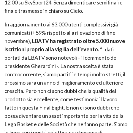
12.00 su SkySport24. Senza dimenticare semifinali e
finale trasmesse in chiaro su Cielo.
In aggiornamento ai 63.000 utenti complessivi già
comunicati (+59% rispetto alla rilevazione di fine
novembre),
LBATV ha registrato oltre 5.000 nuove
iscrizioni proprio alla vigilia dell’evento.
“I dati
portati da LBATV sono notevoli – il commento del
presidente Gherardini -. La nostra scelta è stata
controcorrente, siamo partiti in tempi molto stretti, il
prossimo sarà un anno di miglioramento ed ulteriore
crescita. Però non ci sono dubbi che la qualità del
prodotto sia eccellente, come testimonia il lavoro
fatto in questa Final Eight. E non ci sono dubbi che
possa diventare un asset importante per la vita della
Lega Basket e delle Società che ne fanno parte. Siamo
in linea con i nostri obiettivi, cercheremo di