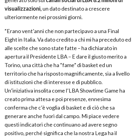
generato solo sui
canali social di LBA 8.2 milioni di
visualizzazioni,
un dato destinato a crescere
ulteriormente nei prossimi giorni.
“Erano vent’anni che non partecipavo a una Final
Eight in Italia. Va dato credito a chi mi ha preceduto ed
alle scelte che sono state fatte – ha dichiarato in
apertura il Presidente LBA – E dare il giusto merito a
Torino, una città che ha “fame” di basket ed un
territorio che ha risposto magnificamente, sia a livello
di istituzioni che di interesse e di pubblico.
Un’iniziativa insolita come l’LBA Showtime Game ha
creato prima attesa e poi presenze, ennesima
conferma che c’è voglia di basket e di ciò che sa
generare anche fuori dal campo. Mi piace vedere
questi indicatori che continuano ad avere segno
positivo, perché significa che la nostra Lega ha il