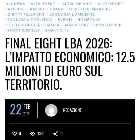
ALL NEWS
ALTRI EVENTI
ALTRI IMPIANTI
ALTRI SPORT
AZIENDE
BASKET
BRAND
DIRITTI DI IMMAGINE
DIRITTI TELEVISIVI
ECOLOGIA E AMBIENTE
ECONOMIA E POLITICA
EVENTI
HOME PAGE
ISTITUZIONE E ATTUALITÀ
MARKETING
SPONSORSHIP
SPORT BUSINESS
SPORT CITY
FINAL EIGHT LBA 2026:
L’IMPATTO ECONOMICO: 12.5
MILIONI DI EURO SUL
TERRITORIO.
22
FEB
REDAZIONE
2026
0
139
0