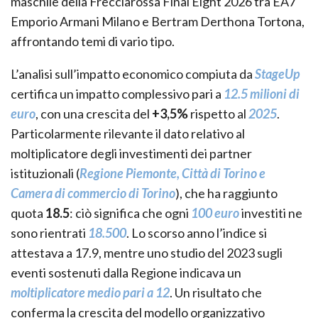
maschile della Frecciarossa Final Eight 2026 tra EA7
Emporio Armani Milano e Bertram Derthona Tortona,
affrontando temi di vario tipo.
L’analisi sull’impatto economico compiuta da
StageUp
certifica un impatto complessivo pari a
12.5 milioni di
euro
, con una crescita del
+3,5%
rispetto al
2025
.
Particolarmente rilevante il dato relativo al
moltiplicatore degli investimenti dei partner
istituzionali (
Regione Piemonte, Città di Torino e
Camera di commercio di Torino
), che ha raggiunto
quota
18.5
: ciò significa che ogni
100 euro
investiti ne
sono rientrati
18.500
. Lo scorso anno l’indice si
attestava a 17.9, mentre uno studio del 2023 sugli
eventi sostenuti dalla Regione indicava un
moltiplicatore medio pari a 12
. Un risultato che
conferma la crescita del modello organizzativo