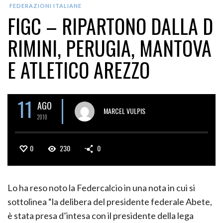
FEDERAZIONI ITALIANE
FIGC – RIPARTONO DALLA D
RIMINI, PERUGIA, MANTOVA
E ATLETICO AREZZO
11
AGO
MARCEL VULPIS
2010
0
230
0
Lo ha reso noto la Federcalcio in una nota in cui si
sottolinea “la delibera del presidente federale Abete,
è stata presa d’intesa con il presidente della lega