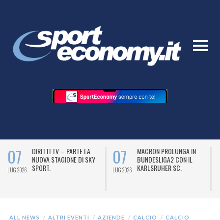
07
07
DIRITTI TV – PARTE LA
MACRON PROLUNGA IN
NUOVA STAGIONE DI SKY
BUNDESLIGA2 CON IL
SPORT.
KARLSRUHER SC.
LUG 2026
LUG 2026
L
ALL NEWS
ALTRI EVENTI
AZIENDE
CALCIO
CALCIO