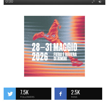
7.5K
2.5K
FOLLOWERS
FANS