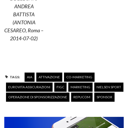
ANDREA
BATTISTA
(ANTONIA
CESAREO, Roma –
2014-07-02)
TAGS:
AIA
ATTIVAZIONE
CO-MARKETING
EUROVITA ASSICURAZIONI
FIGC
MARKETING
NIELSEN SPORT
OPERAZIONE DI SPONSORIZZAZIONE
REPUCOM
SPONSOR