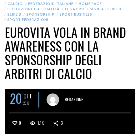
CALCIO
FEDERAZIONI ITALIANE
HOME PAGE
ISTITUZIONE E ATTUALITÀ
LEGA PRO
SERIE A - SERIE B
SERIE B
SPONSORSHIP
SPORT BUSINESS
SPORT FEDERAZIONI
EUROVITA VOLA IN BRAND
AWARENESS CON LA
SPONSORSHIP DEGLI
ARBITRI DI CALCIO
20
OTT
REDAZIONE
2016
0
1.1K
3