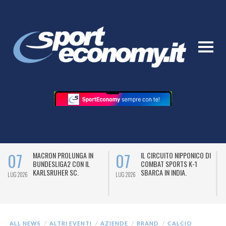
07
07
MACRON PROLUNGA IN
IL CIRCUITO NIPPONICO DI
BUNDESLIGA2 CON IL
COMBAT SPORTS K-1
KARLSRUHER SC.
SBARCA IN INDIA.
LUG 2026
LUG 2026
L
ALL NEWS
ALTRI EVENTI
AZIENDE
BRAND
CALCIO