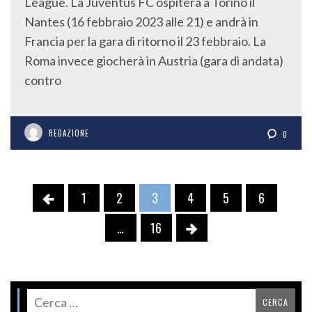
League. La Juventus FC ospiterà a Torino il
Nantes (16 febbraio 2023 alle 21) e andrà in
Francia per la gara di ritorno il 23 febbraio. La
Roma invece giocherà in Austria (gara di andata)
contro
REDAZIONE
0
1
2
3
4
5
6
…
16