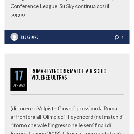
Conference League. Su Sky continua così il
sogno
REDAZIONE
0
17
ROMA-FEYENOORD: MATCH A RISCHIO
VIOLENZE ULTRAS
APR
2023
(di Lorenzo Vulpis) – Giovedì prossimo la Roma
affronterà all’Olimpico il Feyenoord (nel match di
ritorno che vale l’ingresso nelle semifinali di
Europa League 2023). Gli occhi sono puntati più