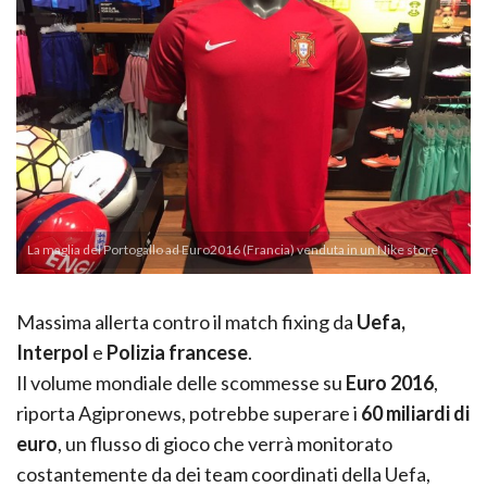
La maglia del Portogallo ad Euro2016 (Francia) venduta in un Nike store
Massima allerta contro il match fixing da
Uefa,
Interpol
e
Polizia francese
.
Il volume mondiale delle scommesse su
Euro 2016
,
riporta Agipronews, potrebbe superare i
60 miliardi di
euro
, un flusso di gioco che verrà monitorato
costantemente da dei team coordinati della Uefa,