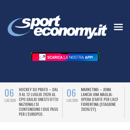
06
06
HOCKEY SU PRATO – DAL
MARKETING – JOMA
9 AL 12 LUGLIO 2026 AL
LANCIA UNA MAGLIA-
CPO GIULIO ONESTI OTTO
OPERA D’ARTE PER L’ACF
LUG 2026
LUG 2026
L
NAZIONALI SI
FIORENTINA (STAGIONE
CONTENDONO I DUE PASS
2026/27).
PER L’EUROPEO.