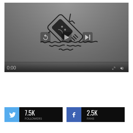
7.5K
2.5K
FOLLOWERS
FANS