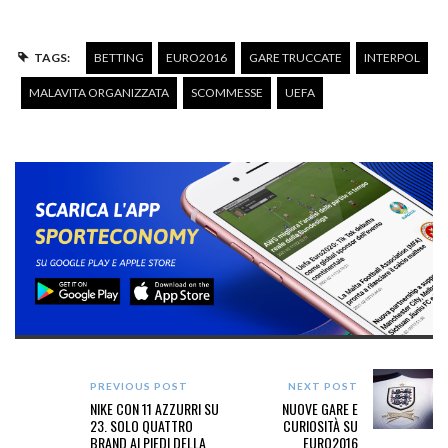
TAGS:
BETTING
EURO2016
GARE TRUCCATE
INTERPOL
MALAVITA ORGANIZZATA
SCOMMESSE
UEFA
PREVIOUS POST
NEXT POST
NIKE CON 11 AZZURRI SU
NUOVE GARE E
23. SOLO QUATTRO
CURIOSITÀ SU
BRAND AI PIEDI DELLA
EURO2016