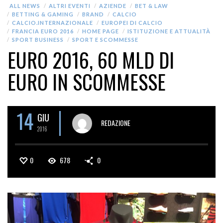
ALL NEWS
ALTRI EVENTI
AZIENDE
BET & LAW
BETTING & GAMING
BRAND
CALCIO
CALCIO.INTERNAZIONALE
EUROPEI DI CALCIO
FRANCIA EURO 2016
HOME PAGE
ISTITUZIONE E ATTUALITÀ
SPORT BUSINESS
SPORT E SCOMMESSE
EURO 2016, 60 MLD DI
EURO IN SCOMMESSE
14
GIU
REDAZIONE
2016
0
678
0