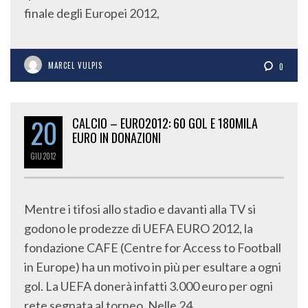
finale degli Europei 2012,
MARCEL VULPIS
0
20
CALCIO – EURO2012: 60 GOL E 180MILA
EURO IN DONAZIONI
GIU
2012
Mentre i tifosi allo stadio e davanti alla TV si
godono le prodezze di UEFA EURO 2012, la
fondazione CAFE (Centre for Access to Football
in Europe) ha un motivo in più per esultare a ogni
gol. La UEFA donerà infatti 3.000 euro per ogni
rete segnata al torneo. Nelle 24