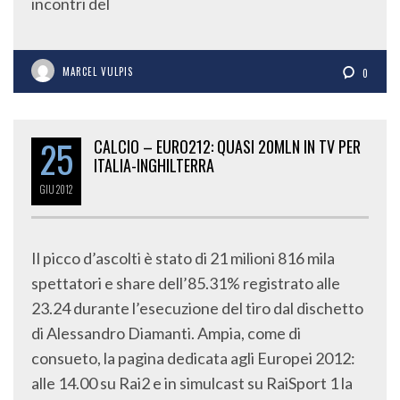
incontri del
MARCEL VULPIS
0
25
CALCIO – EURO212: QUASI 20MLN IN TV PER
ITALIA-INGHILTERRA
GIU
2012
Il picco d’ascolti è stato di 21 milioni 816 mila
spettatori e share dell’85.31% registrato alle
23.24 durante l’esecuzione del tiro dal dischetto
di Alessandro Diamanti. Ampia, come di
consueto, la pagina dedicata agli Europei 2012:
alle 14.00 su Rai2 e in simulcast su RaiSport 1 la