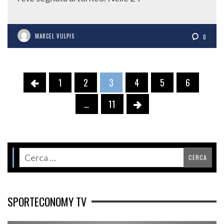
MARCEL VULPIS
0
1
2
3
4
5
6
…
11
SPORTECONOMY TV