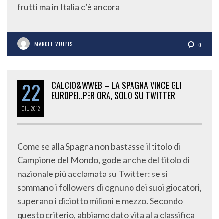
frutti ma in Italia c’è ancora
MARCEL VULPIS
0
22
CALCIO&WWEB – LA SPAGNA VINCE GLI
EUROPEI..PER ORA, SOLO SU TWITTER
GIU
2012
Come se alla Spagna non bastasse il titolo di
Campione del Mondo, gode anche del titolo di
nazionale più acclamata su Twitter: se si
sommano i followers di ognuno dei suoi giocatori,
superano i diciotto milioni e mezzo. Secondo
questo criterio, abbiamo dato vita alla classifica