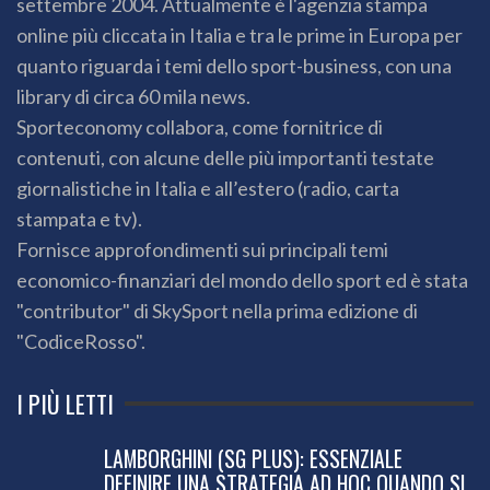
settembre 2004. Attualmente è l'agenzia stampa
online più cliccata in Italia e tra le prime in Europa per
quanto riguarda i temi dello sport-business, con una
library di circa 60 mila news.
Sporteconomy collabora, come fornitrice di
contenuti, con alcune delle più importanti testate
giornalistiche in Italia e all’estero (radio, carta
stampata e tv).
Fornisce approfondimenti sui principali temi
economico-finanziari del mondo dello sport ed è stata
"contributor" di SkySport nella prima edizione di
"CodiceRosso".
I PIÙ LETTI
LAMBORGHINI (SG PLUS): ESSENZIALE
DEFINIRE UNA STRATEGIA AD HOC QUANDO SI