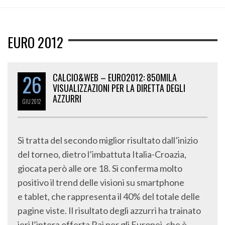
EURO 2012
26
CALCIO&WEB – EURO2012: 850MILA
VISUALIZZAZIONI PER LA DIRETTA DEGLI
AZZURRI
GIU
2012
Si tratta del secondo miglior risultato dall’inizio
del torneo, dietro l’imbattuta Italia-Croazia,
giocata però alle ore 18. Si conferma molto
positivo il trend delle visioni su smartphone
e tablet, che rappresenta il 40% del totale delle
pagine viste. Il risultato degli azzurri ha trainato
ieri l’intera offerta Rai per gli Europei, che è