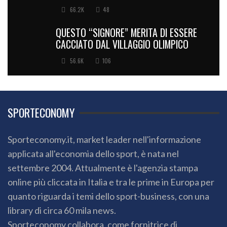
66.2K
48
QUESTO “SIGNORE” MERITA DI ESSERE
CACCIATO DAL VILLAGGIO OLIMPICO
56.6K
106
SPORTECONOMY
Sporteconomy.it, market leader nell'informazione
applicata all'economia dello sport, è nata nel
settembre 2004. Attualmente è l'agenzia stampa
online più cliccata in Italia e tra le prime in Europa per
quanto riguarda i temi dello sport-business, con una
library di circa 60 mila news.
Sporteconomy collabora, come fornitrice di