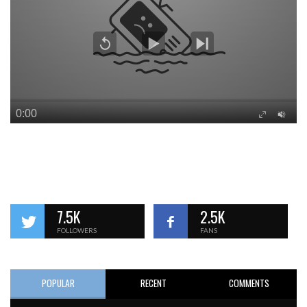
7.5K
2.5K
FOLLOWERS
FANS
POPULAR
RECENT
COMMENTS