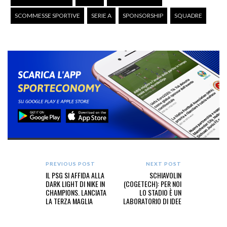
SCOMMESSE SPORTIVE
SERIE A
SPONSORSHIP
SQUADRE
PREVIOUS POST
NEXT POST
IL PSG SI AFFIDA ALLA
SCHIAVOLIN
DARK LIGHT DI NIKE IN
(COGETECH): PER NOI
CHAMPIONS. LANCIATA
LO STADIO È UN
LA TERZA MAGLIA
LABORATORIO DI IDEE