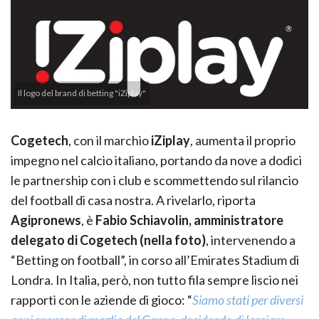
Il logo del brand di betting "iZiplay"
Cogetech
, con il marchio
iZiplay
, aumenta il proprio
impegno nel calcio italiano, portando da nove a dodici
le partnership con i club e scommettendo sul rilancio
del football di casa nostra. A rivelarlo, riporta
Agipronews
, è
Fabio Schiavolin, amministratore
delegato di Cogetech (nella foto)
, intervenendo a
“Betting on football”, in corso all’Emirates Stadium di
Londra. In Italia, però, non tutto fila sempre liscio nei
rapporti con le aziende di gioco: “
Siamo stati per diversi