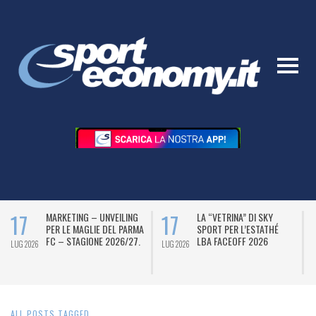
17
17
MARKETING – UNVEILING
LA “VETRINA” DI SKY
PER LE MAGLIE DEL PARMA
SPORT PER L’ESTATHÉ
FC – STAGIONE 2026/27.
LBA FACEOFF 2026
LUG 2026
LUG 2026
L
ALL POSTS TAGGED