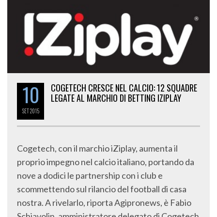
10
COGETECH CRESCE NEL CALCIO: 12 SQUADRE
LEGATE AL MARCHIO DI BETTING IZIPLAY
SET
2015
Cogetech, con il marchio iZiplay, aumenta il
proprio impegno nel calcio italiano, portando da
nove a dodici le partnership con i club e
scommettendo sul rilancio del football di casa
nostra. A rivelarlo, riporta Agipronews, è Fabio
Schiavolin, amministratore delegato di Cogetech