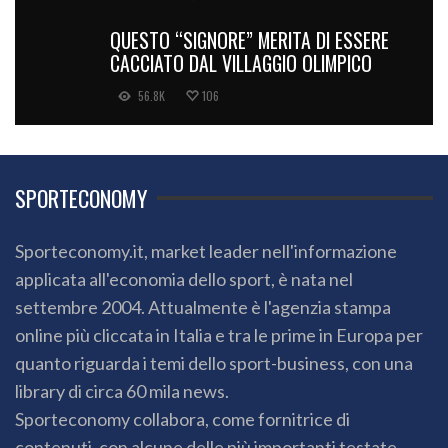
QUESTO “SIGNORE” MERITA DI ESSERE
CACCIATO DAL VILLAGGIO OLIMPICO
56.8K
106
SPORTECONOMY
Sporteconomy.it, market leader nell'informazione
applicata all'economia dello sport, è nata nel
settembre 2004. Attualmente è l'agenzia stampa
online più cliccata in Italia e tra le prime in Europa per
quanto riguarda i temi dello sport-business, con una
library di circa 60 mila news.
Sporteconomy collabora, come fornitrice di
contenuti, con alcune delle più importanti testate