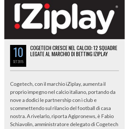
10
COGETECH CRESCE NEL CALCIO: 12 SQUADRE
LEGATE AL MARCHIO DI BETTING IZIPLAY
SET
2015
Cogetech, con il marchio iZiplay, aumenta il
proprio impegno nel calcio italiano, portando da
nove a dodici le partnership con i club e
scommettendo sul rilancio del football di casa
nostra. A rivelarlo, riporta Agipronews, è Fabio
Schiavolin, amministratore delegato di Cogetech