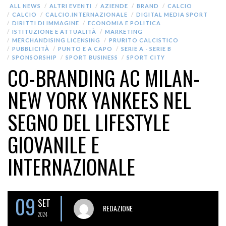
ALL NEWS
ALTRI EVENTI
AZIENDE
BRAND
CALCIO
CALCIO
CALCIO.INTERNAZIONALE
DIGITAL MEDIA SPORT
DIRITTI DI IMMAGINE
ECONOMIA E POLITICA
ISTITUZIONE E ATTUALITÀ
MARKETING
MERCHANDISING LICENSING
PRURITO CALCISTICO
PUBBLICITÀ
PUNTO E A CAPO
SERIE A - SERIE B
SPONSORSHIP
SPORT BUSINESS
SPORT CITY
CO-BRANDING AC MILAN-
NEW YORK YANKEES NEL
SEGNO DEL LIFESTYLE
GIOVANILE E
INTERNAZIONALE
09
SET
REDAZIONE
2024