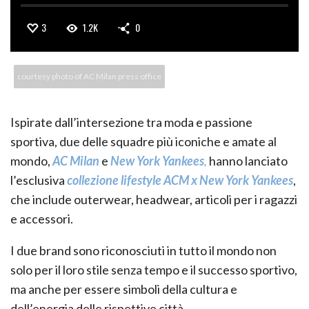
3
1.2K
0
courtesy photo of AC Milan press office
Ispirate dall’intersezione tra moda e passione
sportiva, due delle squadre più iconiche e amate al
mondo,
AC Milan
e
New York Yankees
,
hanno lanciato
l’esclusiva
collezione lifestyle ACM x New York Yankees
,
che include outerwear, headwear, articoli per i ragazzi
e accessori.
I due brand sono riconosciuti in tutto il mondo non
solo per il loro stile senza tempo e il successo sportivo,
ma anche per essere simboli della cultura e
dell’energia delle rispettive città.