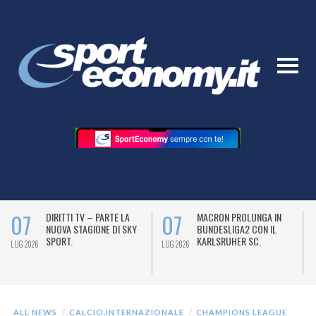
07
07
DIRITTI TV – PARTE LA
MACRON PROLUNGA IN
NUOVA STAGIONE DI SKY
BUNDESLIGA2 CON IL
SPORT.
KARLSRUHER SC.
LUG 2026
LUG 2026
L
ALL NEWS
CALCIO.INTERNAZIONALE
CHAMPIONS LEAGUE