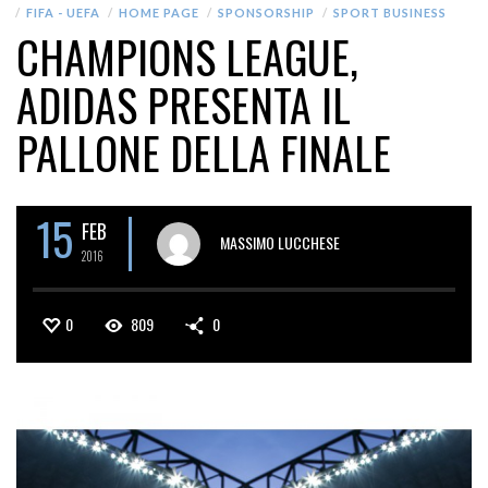
FIFA - UEFA
HOME PAGE
SPONSORSHIP
SPORT BUSINESS
CHAMPIONS LEAGUE,
ADIDAS PRESENTA IL
PALLONE DELLA FINALE
15
FEB
MASSIMO LUCCHESE
2016
0
809
0