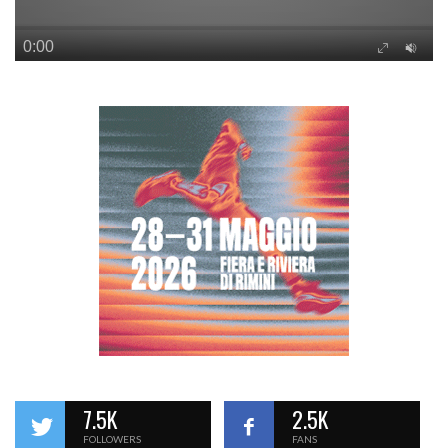
7.5K
2.5K
FOLLOWERS
FANS