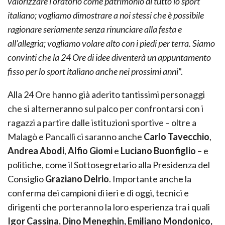
valorizzare l’oratorio come patrimonio di tutto lo sport
italiano; vogliamo dimostrare a noi stessi che è possibile
ragionare seriamente senza rinunciare alla festa e
all’allegria; vogliamo volare alto con i piedi per terra. Siamo
convinti che la 24 Ore di idee diventerà un appuntamento
fisso per lo sport italiano anche nei prossimi anni
”.
Alla 24 Ore hanno già aderito tantissimi personaggi
che si alterneranno sul palco per confrontarsi con i
ragazzi a partire dalle istituzioni sportive – oltre a
Malagò e Pancalli ci saranno anche
Carlo Tavecchio
,
Andrea Abodi
,
Alfio Giomi
e
Luciano Buonfiglio
– e
politiche, come il Sottosegretario alla Presidenza del
Consiglio
Graziano Delrio
. Importante anche la
conferma dei campioni di ieri e di oggi, tecnici e
dirigenti che porteranno la loro esperienza tra i quali
Igor Cassina, Dino Meneghin, Emiliano Mondonico,