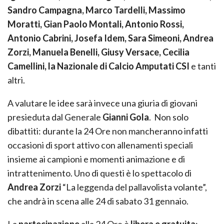
Sandro Campagna, Marco Tardelli, Massimo
Moratti, Gian Paolo Montali, Antonio Rossi,
Antonio Cabrini, Josefa Idem, Sara Simeoni, Andrea
Zorzi, Manuela Benelli, Giusy Versace, Cecilia
Camellini, la Nazionale di Calcio Amputati CSI
e tanti
altri.
A valutare le idee sarà invece una giuria di giovani
presieduta dal Generale
Gianni Gola
. Non solo
dibattiti: durante la 24 Ore non mancheranno infatti
occasioni di sport attivo con allenamenti speciali
insieme ai campioni e momenti animazione e di
intrattenimento. Uno di questi è lo spettacolo di
Andrea Zorzi
“La leggenda del pallavolista volante”,
che andrà in scena alle 24 di sabato 31 gennaio.
La
partecipazione
alla 24 Ore è
libera e gratuita
: