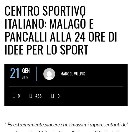
CENTRO SPORTIVO
ITALIANO: MALAGÒ E
PANCALLI ALLA 24 ORE DI
IDEE PER LO SPORT
21
GEN
MARCEL VULPIS
2015
0
433
0
”
Fa estremamente piacere che i massimi rappresentanti del