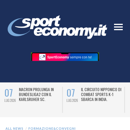
07
07
MACRON PROLUNGA IN
IL CIRCUITO NIPPONICO DI
BUNDESLIGA2 CON IL
COMBAT SPORTS K-1
KARLSRUHER SC.
SBARCA IN INDIA.
LUG 2026
LUG 2026
L
ALL NEWS
FORMAZIONE&CONVEGNI